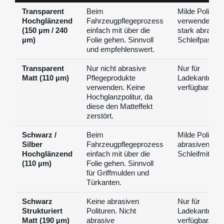
Transparent
Beim
Milde Politur
Hochglänzend
Fahrzeugpflegeprozess
verwenden. K
(150 µm / 240
einfach mit über die
stark abrasiv
µm)
Folie gehen. Sinnvoll
Schleifpasten.
und empfehlenswert.
Transparent
Nur nicht abrasive
Nur für
Matt (110 µm)
Pflegeprodukte
Ladekantenbe
verwenden. Keine
verfügbar.
Hochglanzpolitur, da
diese den Matteffekt
zerstört.
Schwarz /
Beim
Milde Politur. 
Silber
Fahrzeugpflegeprozess
abrasiven
Hochglänzend
einfach mit über die
Schleifmittel.
(110 µm)
Folie gehen. Sinnvoll
für Griffmulden und
Türkanten.
Schwarz
Keine abrasiven
Nur für
Strukturiert
Polituren. Nicht
Ladekantenbe
Matt (190 µm)
abrasive
verfügbar. Kei