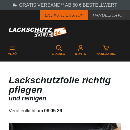
GRATIS VERSAND** AB 50 € BESTELLWERT
Zum Hauptinhalt springen
ENDKUNDENSHOP
HÄNDLERSHOP
MENÜ
SUCHEN
KONTO
WARENKORB
Lackschutzfolie richtig
pflegen
und reinigen
Veröffentlicht am
08.05.26