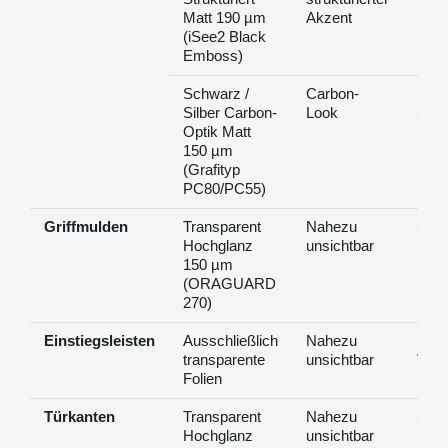
Matt 190 µm
Akzent
(iSee2 Black
Emboss)
Schwarz /
Carbon-
Haft
Silber Carbon-
Look
5-7 J
Optik Matt
150 µm
(Grafityp
PC80/PC55)
Griffmulden
Transparent
Nahezu
5 Ja
Hochglanz
unsichtbar
150 µm
(ORAGUARD
270)
Einstiegsleisten
Ausschließlich
Nahezu
5 Ja
transparente
unsichtbar
Vari
Folien
Türkanten
Transparent
Nahezu
5 Ja
Hochglanz
unsichtbar