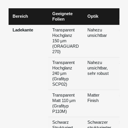
Geeignete
Halt
Bereich
Optik
Folien
(Her
Ladekante
Transparent
Nahezu
5 Ja
Hochglanz
unsichtbar
150 µm
(ORAGUARD
270)
Transparent
Nahezu
3-5 
Hochglanz
unsichtbar,
240 µm
sehr robust
(Grafityp
SCP02)
Transparent
Matter
3,5-
Matt 110 µm
Finish
(Grafityp
P110M)
Schwarz
Schwarzer
>10 
Strukturiert
strukturierter
Bewi