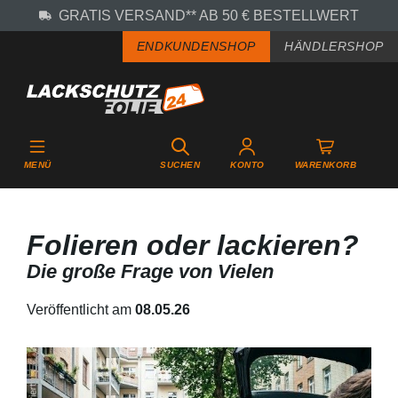
GRATIS VERSAND** AB 50 € BESTELLWERT
Zum Hauptinhalt springen
ENDKUNDENSHOP
HÄNDLERSHOP
MENÜ
SUCHEN
KONTO
WARENKORB
Folieren oder lackieren?
Die große Frage von Vielen
Veröffentlicht am
08.05.26