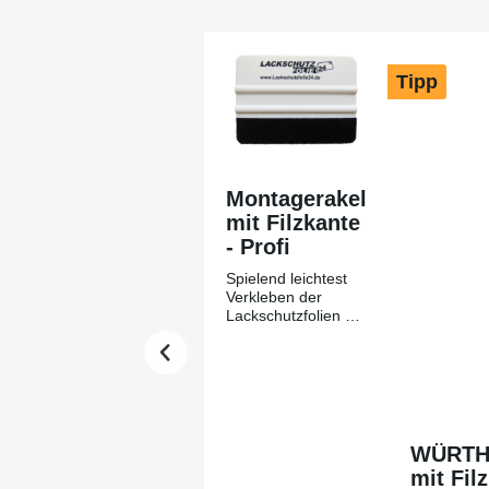
Produktgalerie überspringen
Tipp
Montagerakel
mit Filzkante
- Profi
Spielend leichtest
Verkleben der
Lackschutzfolien mit
Hilfe des
Montagerakels +
Filzkante aus
unserem Hause-
Lackschutzfolie24
Die Montagerakel
aus Plastik dient zur
WÜRTH-
blasenfreien
mit Fil
Verklebung von