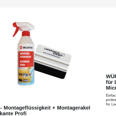
WÜR
für 
Micr
eine
Einfa
profe
für La
 Montageflüssigkeit + Montagerakel
anmis
zkante Profi
Anwen