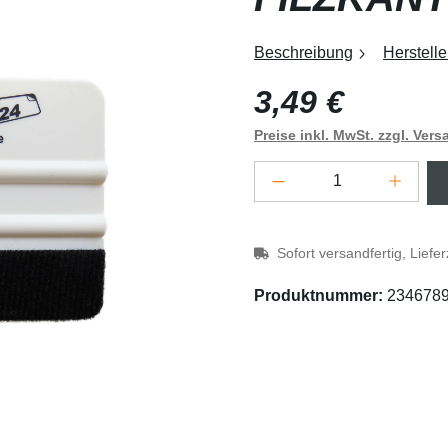
Beschreibung
Herstelle
Regulärer Preis:
3,49 €
Preise inkl. MwSt. zzgl. Ver
Produkt Anzahl: G
Sofort versandfertig, Liefe
Produktnummer:
234678