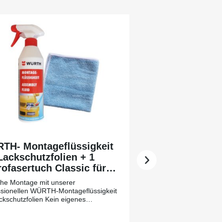
TH- Montageflüssigkeit
Lackschutzfolien + 1
ofasertuch Classic für
 leichtere Vorreinigung
che Montage mit unserer
ssionellen WÜRTH-Montageflüssigkeit
ckschutzfolien Kein eigenes
chen (Wasser+Spülmittel) erforderlich
dung: Trägerpapier der