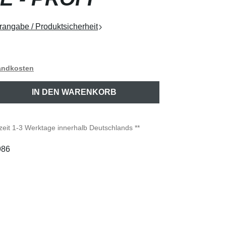
rangabe / Produktsicherheit
sandkosten
ib den gewünschten Wert ein oder benutze 
IN DEN WARENKORB
rzeit 1-3 Werktage innerhalb Deutschlands **
986