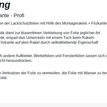
ng
 so entstehen garantiert keine Kratzer in der Folie. Die
koste
ngsangaben sind Empfehlungen, die auf unseren
Auskün
und Erfahrungen beruhen; vor jedem Anwendungsfall sind
erfolg
nte - Profi
che durchzuführen. Aufgrund der Vielzahl der
Haftun
n sowie der Lagerungs- und Verarbeitungsbedingungen
Ausku
ben der Lackschutzfolien mit Hilfe des Montagerakels + Filzkan
 wir keine Gewährleistung für ein bestimmtes
vertr
ngsergebnis. Soweit unser kostenloser Kundendienst
oder d
Auskünfte gibt bzw. beratend tätig wird, erfolgt dies unter
gewähr
ik dient zur blasenfreien Verklebung von Folie jeglicher Art
jeglicher Haftung, es sei denn, die Beratung bzw.
unser
ante, erspart das Umwickeln mit einem Tuch beim Rakeln
ehört zu unserem geschuldeten, vertraglich vereinbarten
und W
Filzkante auf dem Rakel durch selbstklebende Eigenschaft
fang oder der Berater handelte vorsätzlich. Wir
vor.
en gleich bleibende Qualität unserer Produkte, technische
 und Weiterentwicklungen behalten wir uns vor.
ch andere Aufkleber, Werbefolien und Fensterfolien lassen sich
icht herausdrücken.
Verkratzen der Folie zu vermeiden, die Folie mit Wasser zu be
olie.