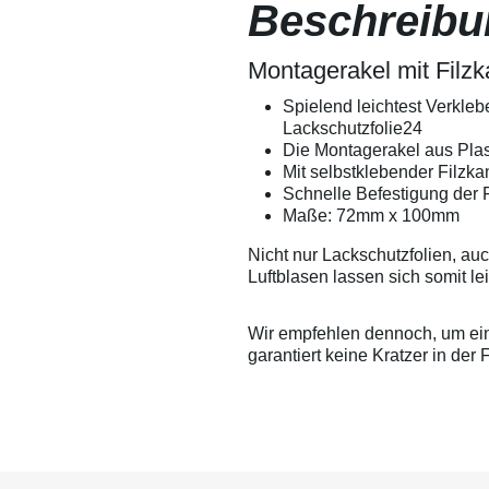
Beschreibu
Verkratzen der Folie
besprühen -
zu vermeiden, die
Verarbeitu
Folie mit Wasser zu
Versuchen 
besprühen - so
Montagerakel mit Filzka
Eigenversu
entstehen garantiert
Anwendunge
keine Kratzer in der
Spielend leichtest Verkle
übernehmen
Folie.
Verarbeitu
Lackschutzfolie24
technische 
Die Montagerakel aus Plast
Ausschluss 
Mit selbstklebender Filzk
Auskunft g
Schnelle Befestigung der 
Leistungsum
Maße: 72mm x 100mm
gewährleist
Änderungen
Nicht nur Lackschutzfolien, au
Luftblasen lassen sich somit le
Wir empfehlen dennoch, um ein 
garantiert keine Kratzer in der F