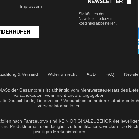
NEWSLETTER
Impressum
Sie können den
Newsletter jederzeit
kostenlos abbestellen.
WIDERRUFEN
Zahlung & Versand
Widerrufsrecht
AGB
FAQ
Newslet
r MwSt; der Gesamtpreis ist abhängig vom Mehrwertsteuersatz des Liefer
Versandkosten
, wenn nicht anders angegeben.
erhalb Deutschlands, Lieferzeiten / Versandkosten anderer Länder entne
Versandinformationen
.
zfolien nach Fahrzeugtyp sind KEIN ORIGINALZUBEHÖR der jeweiligen 
nd Produktnamen dient lediglich zu Identifikationszwecken. Die Recht
jeweiligen Markeninhabern.