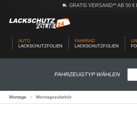
GRATIS VERSAND** AB 50 
m Hauptinhalt springen
Zur Suche springen
Zur Hauptnavigation springen
AUTO
FAHRRAD
UN
LACKSCHUTZFOLIEN
LACKSCHUTZFOLIEN
FO
FAHRZEUGTYP WÄHLEN
Montage
Montagezubehör
Bildergalerie überspringen