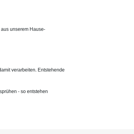
nloser Kundendienst technische
fte gibt bzw. beratend tätig wird,
t dies unter Ausschluss jeglicher
g, es sei denn, die Beratung bzw.
nft gehört zu unserem geschuldeten,
te aus unserem Hause-
aglich vereinbarten Leistungsumfang
er Berater handelte vorsätzlich. Wir
leisten gleich bleibende Qualität
er Produkte, technische Änderungen
eiterentwicklungen behalten wir uns
 damit verarbeiten. Entstehende
sprühen - so entstehen