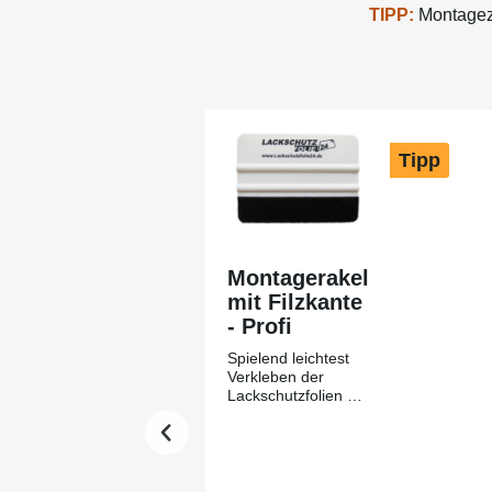
TIPP:
Montagezu
Produktgalerie überspringen
Tipp
Montagerakel
mit Filzkante
- Profi
Spielend leichtest
Verkleben der
Lackschutzfolien mit
Hilfe des
Montagerakels +
Filzkante aus
unserem Hause-
Lackschutzfolie24