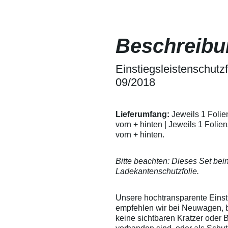
sich somit leicht
Lackschutz
herausdrücken. Wir
Fensterfoli
empfehlen
lassen sic
dennoch, um ein
ein Verkrat
Beschreibu
Verkratzen der Folie
besprühen -
zu vermeiden, die
Verarbeitu
Folie mit Wasser zu
Versuchen 
besprühen - so
Einstiegsleistenschutzf
Eigenversu
entstehen garantiert
Anwendunge
09/2018
keine Kratzer in der
übernehmen
Folie.
Verarbeitu
technische 
Ausschluss 
Lieferumfang:
Jeweils 1 Folien
Auskunft g
vorn + hinten | Jeweils 1 Folien
Leistungsum
vorn + hinten.
gewährleist
Änderungen
Bitte beachten: Dieses Set bei
Ladekantenschutzfolie.
Unsere hochtransparente Einsti
empfehlen wir bei Neuwagen, 
keine sichtbaren Kratzer oder