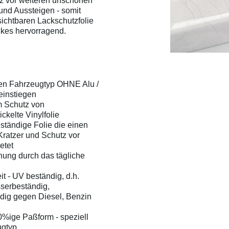
tz vor weiteren unschönen
-und Aussteigen - somit
sichtbaren Lackschutzfolie
ckes hervorragend.
ten Fahrzeugtyp OHNE Alu /
einstiegen
m Schutz von
kelte Vinylfolie
ständige Folie die einen
ratzer und Schutz vor
etet
hung durch das tägliche
t - UV beständig, d.h.
serbeständig,
dig gegen Diesel, Benzin
%ige Paßform - speziell
ugtyp