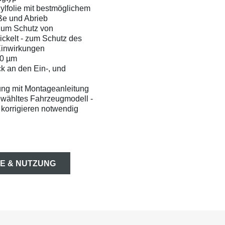
ylfolie mit bestmöglichem
ße und Abrieb
zum Schutz von
ckelt - zum Schutz des
Einwirkungen
50 µm
ck an den Ein-, und
ung mit Montageanleitung
ewähltes Fahrzeugmodell -
korrigieren notwendig
E & NUTZUNG