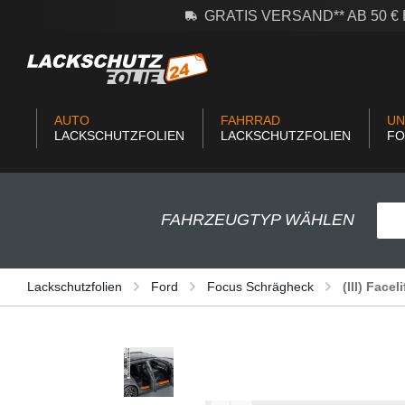
GRATIS VERSAND** AB 50 
m Hauptinhalt springen
Zur Suche springen
Zur Hauptnavigation springen
AUTO
FAHRRAD
UN
LACKSCHUTZFOLIEN
LACKSCHUTZFOLIEN
FO
FAHRZEUGTYP WÄHLEN
Lackschutzfolien
Ford
Focus Schrägheck
(III) Face
Bildergalerie überspringen