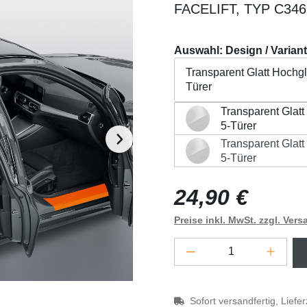
FACELIFT, TYP C346,
Auswahl: Design / Varian
Transparent Glatt Hochglä
Türer
Wichtig:
Bitte beachten Sie
Transparent Glatt
Transparent Glatt Hochglä
Fahrzeug!
5-Türer
Transparent Glatt
Beschreibung
Eigensch
Transparent Glatt Hochglä
5-Türer
Regulärer Preis:
24,90 €
Preise inkl. MwSt. zzgl. Ver
Produkt Anzahl: G
Sofort versandfertig, Liefe