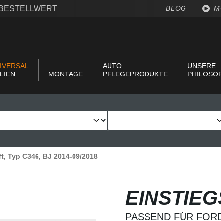
€ BESTELLWERT
BLOG
M
IVERSAL
AUTO
UNSERE
LIEN
MONTAGE
PFLEGEPRODUKTE
PHILOSO
lift, Typ C346, BJ 2014-09/2018
EINSTIE
PASSEND FÜR FORD