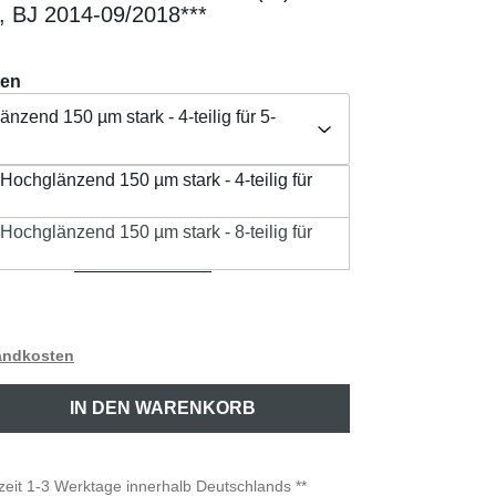
 BJ 2014-09/2018***
ten
nzend 150 µm stark - 4-teilig für 5-
 die Auswahl der korrekten Variante für Ihr
 Hochglänzend 150 µm stark - 4-teilig für
nzend 150 µm stark - 4-teilig für 5-Türer
 Hochglänzend 150 µm stark - 8-teilig für
Herstellerangabe /
aften
nzend 150 µm stark - 8-teilig für 5-Türer
Produktsicherheit
sandkosten
ib den gewünschten Wert ein oder benutze 
IN DEN WARENKORB
rzeit 1-3 Werktage innerhalb Deutschlands **