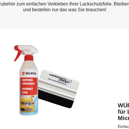
behör zum einfachen Verkleben Ihrer Lackschutzfolie. Bleiben
und bestellen nur das was Sie brauchen!
WÜR
für 
Micr
eine
Einfa