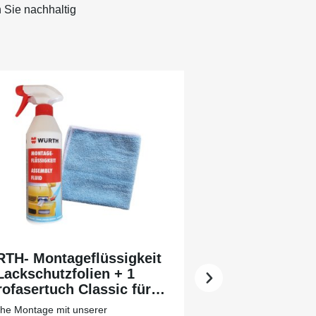
 Sie nachhaltig
TH- Montageflüssigkeit
Lackschutzfolien + 1
ofasertuch Classic für
 leichtere Vorreinigung
che Montage mit unserer