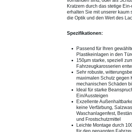
vorhanden sind, oder als Schu
Kratzern durch das stetige Ein
erhalten Sie mit unserer kaum 
die Optik und den Wert des La
Spezifikationen:
Passend für Ihren gewähl
Plastikeinlagen in den Tür
150µm starke, speziell zu
Fahrzeugkarosserien entwic
Sehr robuste, witterungsbe
maximalen Schutz gegen K
mechanischen Schäden bi
Ideal für starke Beanspruc
Ein/Aussteigen
Exzellente Außenhaltbarkei
keine Verfärbung, Salzwas
Waschanlagenfest, Bestän
und Frostschutzmittel
Leichte Montage durch 100
für den genannten Fahrze