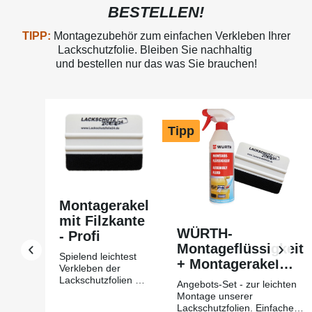
BESTELLEN!
TIPP:
Montagezubehör zum einfachen Verkleben Ihrer
Lackschutzfolie. Bleiben Sie nachhaltig
und bestellen nur das was Sie brauchen!
Produktgalerie überspringen
Tipp
Montagerakel
mit Filzkante
WÜRTH-
- Profi
Montageflüssigkeit
Spielend leichtest
+ Montagerakel
Verkleben der
mit Filzkante Profi
Lackschutzfolien mit
Angebots-Set - zur leichten
Hilfe des
Montage unserer
Montagerakels +
Lackschutzfolien. Einfache