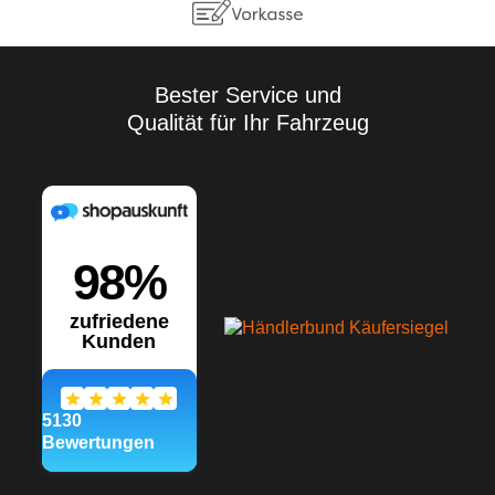
Vielzahl der Anwendungen
sowie der Lagerungs- und
Verarbeitungsbedingungen
übernehmen wir keine
Gewährleistung für ein
Bester Service und
bestimmtes
Qualität für Ihr Fahrzeug
Verarbeitungsergebnis.
Soweit unser kostenloser
Kundendienst technische
Auskünfte gibt bzw.
beratend tätig wird, erfolgt
dies unter Ausschluss
jeglicher Haftung, es sei
denn, die Beratung bzw.
Auskunft gehört zu unserem
geschuldeten, vertraglich
vereinbarten
Leistungsumfang oder der
Berater handelte vorsätzlich.
Wir gewährleisten gleich
bleibende Qualität unserer
Produkte, technische
Änderungen und
Weiterentwicklungen
behalten wir uns vor.