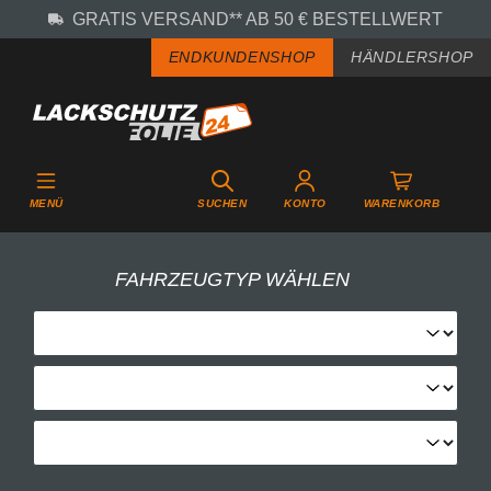
GRATIS VERSAND** AB 50 € BESTELLWERT
Zum Hauptinhalt springen
ENDKUNDENSHOP
HÄNDLERSHOP
MENÜ
SUCHEN
KONTO
WARENKORB
FAHRZEUGTYP WÄHLEN