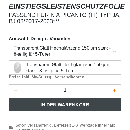
EINSTIEGSLEISTENSCHUTZFOLIE
PASSEND FÜR KIA PICANTO (III) TYP JA,
BJ 03/2017-2023***
Auswahl: Design / Varianten
Transparent Glatt Hochglänzend 150 µm stark -
8-teilig für 5-Türer
Transparent Glatt Hochglänzend 150 µm
Regulärer Preis:
27,90 €
Transparent Glatt Hochglänzend 150 µm stark - 8-teilig fü
stark - 8-teilig für 5-Türer
Preise inkl. MwSt. zzgl. Versandkosten
Produkt Anzahl: Gib den gewünschten Wert 
IN DEN WARENKORB
Sofort versandfertig, Lieferzeit 1-3 Werktage innerhalb