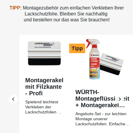
TIPP:
Montagezubehör zum einfachen Verkleben Ihrer
Lackschutzfolie. Bleiben Sie nachhaltig
und bestellen nur das was Sie brauchen!
Produktgalerie überspringen
Tipp
Montagerakel
mit Filzkante
WÜRTH-
- Profi
Montageflüssigkeit
Spielend leichtest
+ Montagerakel
Verkleben der
mit Filzkante Profi
Lackschutzfolien mit
Angebots-Set - zur leichten
Hilfe des
Montage unserer
Montagerakels +
Lackschutzfolien. Einfache
Filzkante aus
Montage mit unserer
unserem Hause-