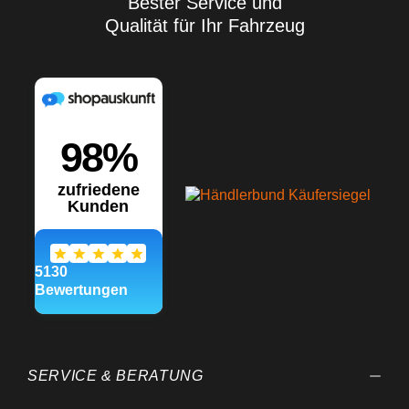
Bester Service und
sowie der Lagerungs- und
Verarbeitungsbedingungen
Qualität für Ihr Fahrzeug
übernehmen wir keine
Gewährleistung für ein
bestimmtes
Verarbeitungsergebnis.
Soweit unser kostenloser
Kundendienst technische
Auskünfte gibt bzw.
beratend tätig wird, erfolgt
dies unter Ausschluss
jeglicher Haftung, es sei
denn, die Beratung bzw.
Auskunft gehört zu unserem
geschuldeten, vertraglich
vereinbarten
Leistungsumfang oder der
Berater handelte vorsätzlich.
Wir gewährleisten gleich
bleibende Qualität unserer
Produkte, technische
Änderungen und
Weiterentwicklungen
behalten wir uns vor.
SERVICE & BERATUNG