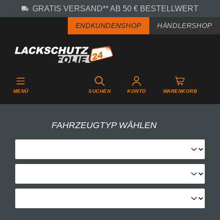
GRATIS VERSAND** AB 50 € BESTELLWERT
Zum Hauptinhalt springen
ENDKUNDENSHOP
HÄNDLERSHOP
MENÜ
SUCHEN
KONTO
WARENKORB
FAHRZEUGTYP WÄHLEN