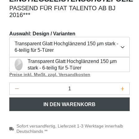
PASSEND FÜR FIAT TALENTO AB BJ
2016***
Auswahl: Design / Varianten
Transparent Glatt Hochglänzend 150 µm stark -
6-teilig für 5-Türer
Transparent Glatt Hochglänzend 150 µm
Regulärer Preis:
25,90 €
Transparent Glatt Hochglänzend 150 µm stark - 6-teilig fü
stark - 6-teilig für 5-Türer
Preise inkl. MwSt. zzgl. Versandkosten
Produkt Anzahl: Gib den gewünschten Wert 
IN DEN WARENKORB
Sofort versandfertig, Lieferzeit 1-3 Werktage innerhalb
Deutschlands **