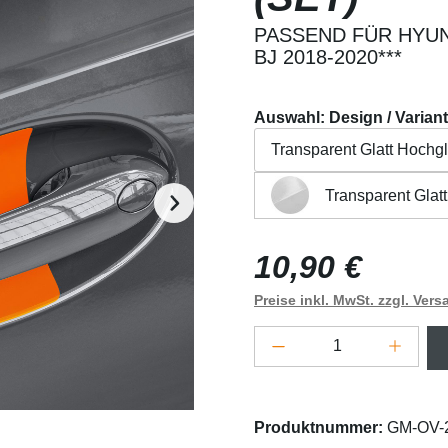
PASSEND FÜR HYUNDA
BJ 2018-2020***
Auswahl: Design / Varian
Transparent Glatt Hochg
Transparent Glat
Transparent Glatt Hochg
Beschreibung
Eigensch
Regulärer Preis:
10,90 €
Preise inkl. MwSt. zzgl. Ver
Produkt Anzahl: G
Produktnummer:
GM-OV-