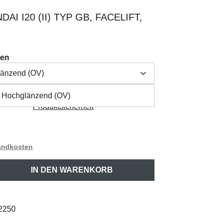
I I20 (II) TYP GB, FACELIFT,
ten
länzend (OV)
t Hochglänzend (OV)
Herstellerangabe /
länzend (OV)
aften
Produktsicherheit
sandkosten
ib den gewünschten Wert ein oder benutze 
IN DEN WARENKORB
2250