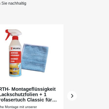
 Sie nachhaltig
TH- Montageflüssigkeit
Lackschutzfolien + 1
ofasertuch Classic für
 leichtere Vorreinigung
che Montage mit unserer