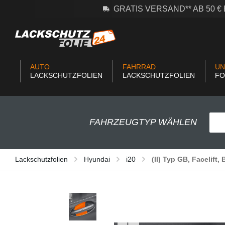
GRATIS VERSAND** AB 50 
m Hauptinhalt springen
Zur Suche springen
Zur Hauptnavigation springen
AUTO
FAHRRAD
UN
LACKSCHUTZFOLIEN
LACKSCHUTZFOLIEN
FO
FAHRZEUGTYP WÄHLEN
Lackschutzfolien
Hyundai
i20
(II) Typ GB, Facelift,
Bildergalerie überspringen