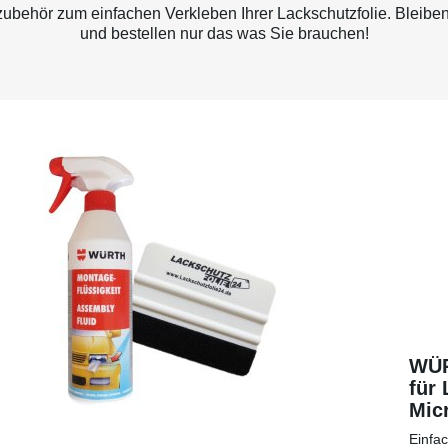
behör zum einfachen Verkleben Ihrer Lackschutzfolie. Bleiben
und bestellen nur das was Sie brauchen!
WÜR
für 
Micr
eine
Einfa