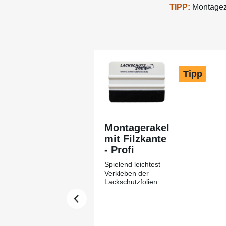
TIPP:
Montagezu
Produktgalerie überspringen
Tipp
Montagerakel
mit Filzkante
- Profi
Spielend leichtest
Verkleben der
Lackschutzfolien mit
Hilfe des
Montagerakels +
Filzkante aus
unserem Hause-
Lackschutzfolie24