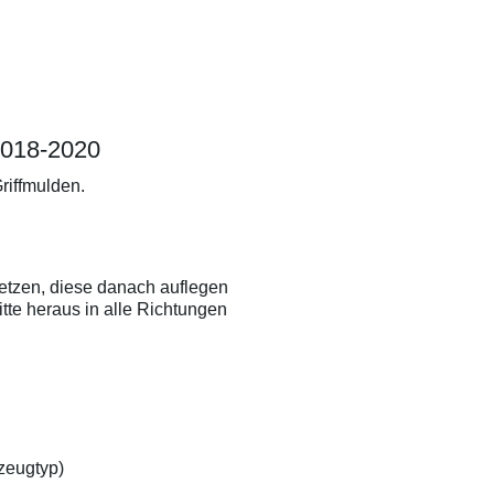
uführen. Aufgrund der Vielzahl der
dungen sowie der Lagerungs- und
beitungsbedingungen übernehmen wir
 Gewährleistung für ein bestimmtes
beitungsergebnis. Soweit unser
nloser Kundendienst technische
fte gibt bzw. beratend tätig wird,
t dies unter Ausschluss jeglicher
 2018-2020
g, es sei denn, die Beratung bzw.
nft gehört zu unserem geschuldeten,
riffmulden.
aglich vereinbarten Leistungsumfang
er Berater handelte vorsätzlich. Wir
leisten gleich bleibende Qualität
er Produkte, technische Änderungen
eiterentwicklungen behalten wir uns
netzen, diese danach auflegen
tte heraus in alle Richtungen
rzeugtyp)