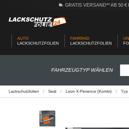
GRATIS VERSAND** AB 50 
m Hauptinhalt springen
Zur Suche springen
Zur Hauptnavigation springen
AUTO
FAHRRAD
UN
LACKSCHUTZFOLIEN
LACKSCHUTZFOLIEN
FO
FAHRZEUGTYP WÄHLEN
Lackschutzfolien
Seat
Leon X-Perience (Kombi)
Typ
Bildergalerie überspringen