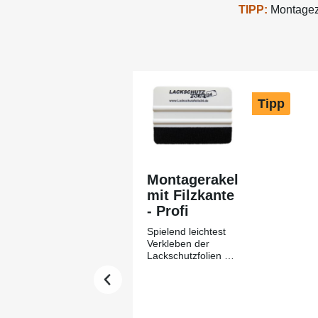
TIPP:
Montagezu
Produktgalerie überspringen
Tipp
Montagerakel
mit Filzkante
- Profi
Spielend leichtest
Verkleben der
Lackschutzfolien mit
Hilfe des
Montagerakels +
Filzkante aus
unserem Hause-
Lackschutzfolie24