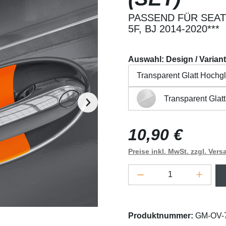
PASSEND FÜR SEAT
5F, BJ 2014-2020***
Auswahl: Design / Varian
Transparent Glatt Hochg
Transparent Glat
Transparent Glatt Hochg
Beschreibung
Eigensch
Regulärer Preis:
10,90 €
Preise inkl. MwSt. zzgl. Ver
Produkt Anzahl: G
Produktnummer:
GM-OV-