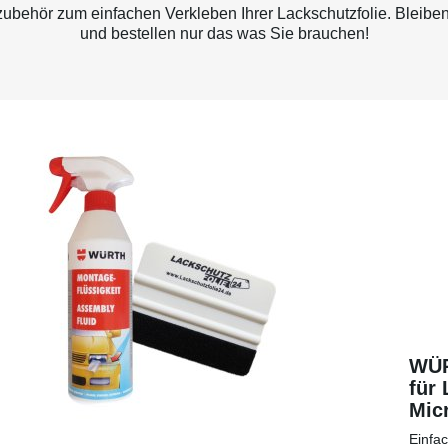
behör zum einfachen Verkleben Ihrer Lackschutzfolie. Bleiben
und bestellen nur das was Sie brauchen!
WÜR
für 
Micr
eine
Einfa