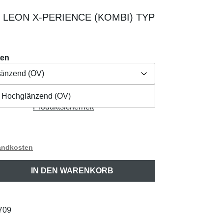
 LEON X-PERIENCE (KOMBI) TYP
ten
länzend (OV)
t Hochglänzend (OV)
Herstellerangabe /
länzend (OV)
aften
Produktsicherheit
sandkosten
ib den gewünschten Wert ein oder benutze 
IN DEN WARENKORB
709