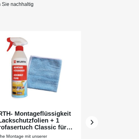
 Sie nachhaltig
TH- Montageflüssigkeit
Lackschutzfolien + 1
ofasertuch Classic für
 leichtere Vorreinigung
che Montage mit unserer