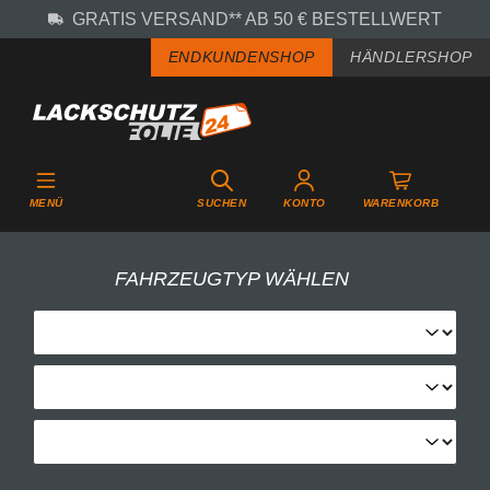
GRATIS VERSAND** AB 50 € BESTELLWERT
Zum Hauptinhalt springen
ENDKUNDENSHOP
HÄNDLERSHOP
MENÜ
SUCHEN
KONTO
WARENKORB
FAHRZEUGTYP WÄHLEN