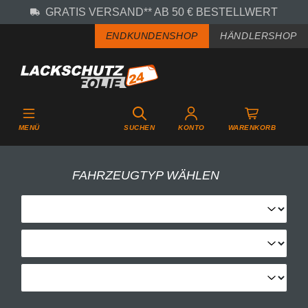
GRATIS VERSAND** AB 50 € BESTELLWERT
Zum Hauptinhalt springen
ENDKUNDENSHOP
HÄNDLERSHOP
MENÜ
SUCHEN
KONTO
WARENKORB
FAHRZEUGTYP WÄHLEN