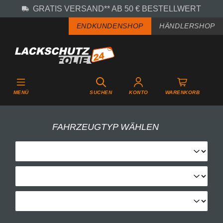
GRATIS VERSAND** AB 50 € BESTELLWERT
Zum Hauptinhalt springen
ENDKUNDENSHOP
HÄNDLERSHOP
MENÜ
SUCHEN
KONTO
WARENKORB
FAHRZEUGTYP WÄHLEN