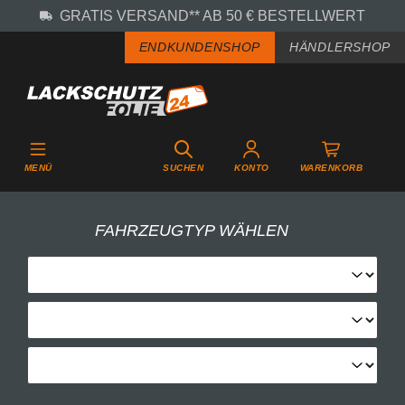
GRATIS VERSAND** AB 50 € BESTELLWERT
Zum Hauptinhalt springen
ENDKUNDENSHOP
HÄNDLERSHOP
MENÜ
SUCHEN
KONTO
WARENKORB
FAHRZEUGTYP WÄHLEN