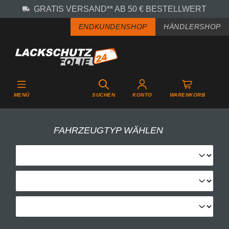
GRATIS VERSAND** AB 50 € BESTELLWERT
Zum Hauptinhalt springen
ENDKUNDENSHOP
HÄNDLERSHOP
MENÜ
SUCHEN
KONTO
WARENKORB
FAHRZEUGTYP WÄHLEN