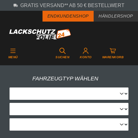
GRATIS VERSAND** AB 50 € BESTELLWERT
Zum Hauptinhalt springen
ENDKUNDENSHOP
HÄNDLERSHOP
MENÜ
SUCHEN
KONTO
WARENKORB
FAHRZEUGTYP WÄHLEN