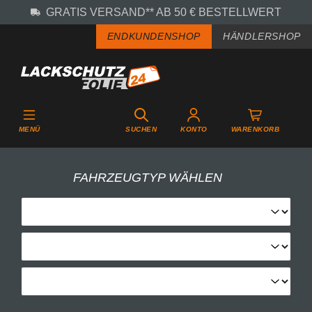
GRATIS VERSAND** AB 50 € BESTELLWERT
Zum Hauptinhalt springen
ENDKUNDENSHOP
HÄNDLERSHOP
MENÜ
SUCHEN
KONTO
WARENKORB
FAHRZEUGTYP WÄHLEN