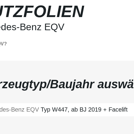
TZFOLIEN
edes-Benz EQV
QV?
rzeugtyp/Baujahr auswä
des-Benz
EQV
Typ W447, ab BJ 2019 + Facelift