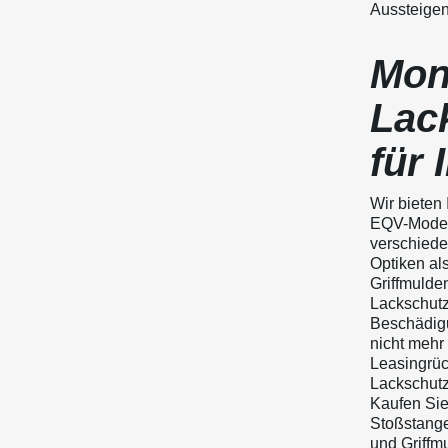
Aussteigen
Mon
Lac
für
Wir bieten
EQV-Modell
verschiede
Optiken als
Griffmulden
Lackschutz
Beschädigu
nicht mehr 
Leasingrüc
Lackschutz
Kaufen Sie
Stoßstange
und Griffmu