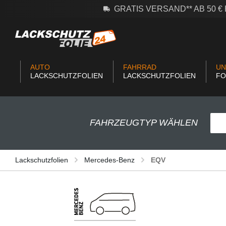
GRATIS VERSAND** AB 50 
m Hauptinhalt springen
Zur Suche springen
Zur Hauptnavigation springen
AUTO
FAHRRAD
UN
LACKSCHUTZFOLIEN
LACKSCHUTZFOLIEN
FO
FAHRZEUGTYP WÄHLEN
Lackschutzfolien
Mercedes-Benz
EQV