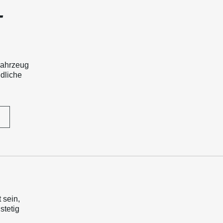
T
Fahrzeug
ndliche
 sein,
stetig