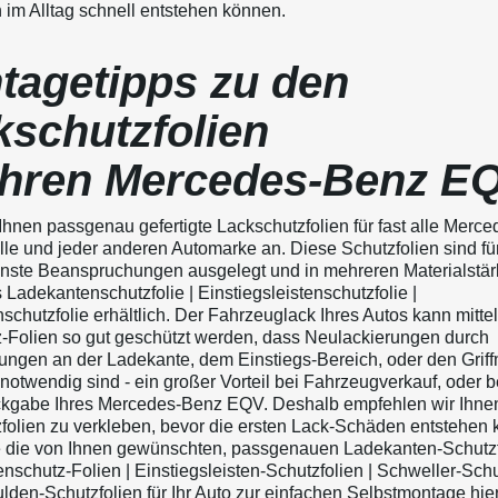
 im Alltag schnell entstehen können.
tagetipps zu den
kschutzfolien
 Ihren Mercedes-Benz E
 Ihnen passgenau gefertigte Lackschutzfolien für fast alle Merc
e und jeder anderen Automarke an. Diese Schutzfolien sind fü
nste Beanspruchungen ausgelegt und in mehreren Materialstä
 Ladekantenschutzfolie | Einstiegsleistenschutzfolie |
schutzfolie erhältlich. Der Fahrzeuglack Ihres Autos kann mitte
-Folien so gut geschützt werden, dass Neulackierungen durch
ngen an der Ladekante, dem Einstiegs-Bereich, oder den Grif
notwendig sind - ein großer Vorteil bei Fahrzeugverkauf, oder b
kgabe Ihres Mercedes-Benz EQV. Deshalb empfehlen wir Ihne
folien zu verkleben, bevor die ersten Lack-Schäden entstehen 
 die von Ihnen gewünschten, passgenauen Ladekanten-Schutzfo
nschutz-Folien | Einstiegsleisten-Schutzfolien | Schweller-Schu
lden-Schutzfolien für Ihr Auto zur einfachen Selbstmontage hier