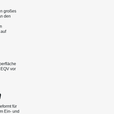
in großes
an den
en
 auf
berfläche
z EQV vor
n
eformt für
m Ein- und