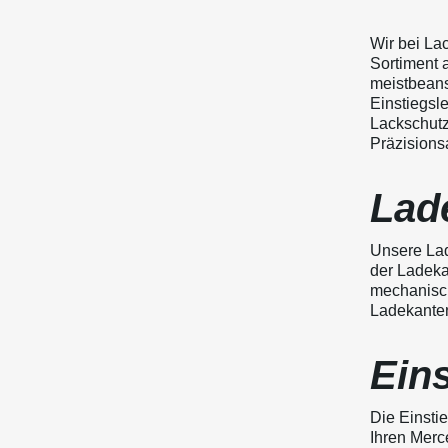
Wir bei La
Sortiment 
meistbeans
Einstiegsle
Lackschutz
Präzisionsa
Lad
Unsere Lad
der Ladeka
mechanisch
Ladekantens
Eins
Die Einstie
Ihren Merc