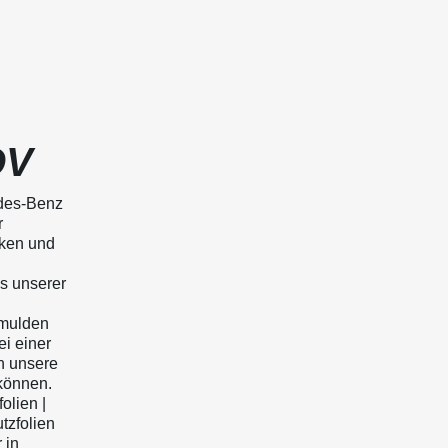
QV
edes-Benz
r
rken und
ls unserer
fmulden
ei einer
n unsere
können.
lien |
tzfolien
 in