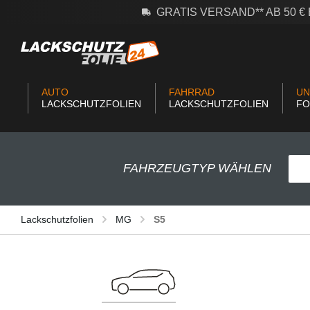
GRATIS VERSAND** AB 50 
m Hauptinhalt springen
Zur Suche springen
Zur Hauptnavigation springen
AUTO
FAHRRAD
UN
LACKSCHUTZFOLIEN
LACKSCHUTZFOLIEN
FO
FAHRZEUGTYP WÄHLEN
Lackschutzfolien
MG
S5