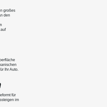
in großes
an den
en
 auf
berfläche
hanischen
r Ihr Auto.
n
eformt für
ssteigen im