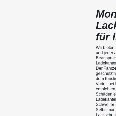
Mon
Lac
für
Wir bieten
und jeder 
Beanspruch
Ladekantens
Der Fahrze
geschützt 
dem Einsti
Vorteil be
empfehlen 
Schäden en
Ladekanten
Schweller-S
Selbstmont
Lackschutz