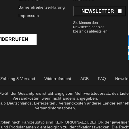
Barrierefreiheitserklärung
NEWSLETTER
Impressum
Sie können den
Newsletter jederzeit
kostenlos abbestellen.
WIDERRUFEN
Zahlung & Versand
Widerrufsrecht
AGB
FAQ
Newslet
r MwSt; der Gesamtpreis ist abhängig vom Mehrwertsteuersatz des Liefer
Versandkosten
, wenn nicht anders angegeben.
erhalb Deutschlands, Lieferzeiten / Versandkosten anderer Länder entne
Versandinformationen
.
zfolien nach Fahrzeugtyp sind KEIN ORIGINALZUBEHÖR der jeweiligen 
nd Produktnamen dient lediglich zu Identifikationszwecken. Die Recht