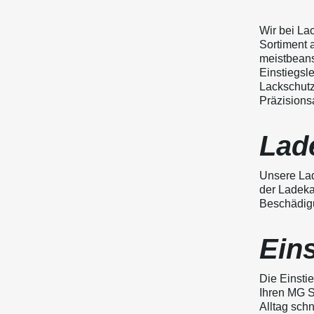
Wir bei La
Sortiment 
meistbeans
Einstiegsle
Lackschutz
Präzisionsa
Lad
Unsere Lad
der Ladeka
Beschädigu
Eins
Die Einstie
Ihren MG S
Alltag sch