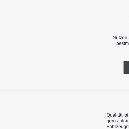
Nutzen 
bestmö
Qualität is
gern anfra
Fahrzeugmo