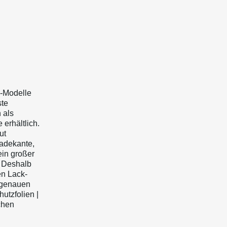
5-Modelle
ste
 als
 erhältlich.
ut
adekante,
ein großer
. Deshalb
en Lack-
sgenauen
utzfolien |
chen