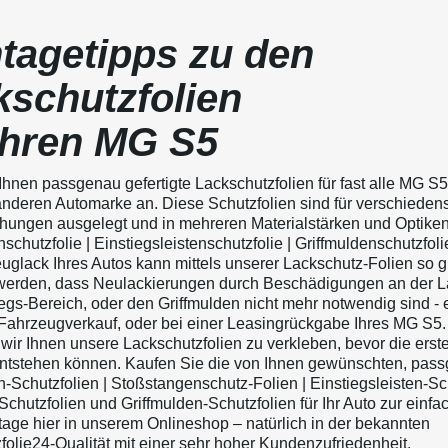
tagetipps zu den
kschutzfolien
 Ihren MG S5
 Ihnen passgenau gefertigte Lackschutzfolien für fast alle MG S
anderen Automarke an. Diese Schutzfolien sind für verschieden
ungen ausgelegt und in mehreren Materialstärken und Optiken
chutzfolie | Einstiegsleistenschutzfolie | Griffmuldenschutzfolie
uglack Ihres Autos kann mittels unserer Lackschutz-Folien so g
werden, dass Neulackierungen durch Beschädigungen an der L
egs-Bereich, oder den Griffmulden nicht mehr notwendig sind - 
i Fahrzeugverkauf, oder bei einer Leasingrückgabe Ihres MG S5
wir Ihnen unsere Lackschutzfolien zu verkleben, bevor die erst
tstehen können. Kaufen Sie die von Ihnen gewünschten, pas
-Schutzfolien | Stoßstangenschutz-Folien | Einstiegsleisten-Sch
chutzfolien und Griffmulden-Schutzfolien für Ihr Auto zur einfa
age hier in unserem Onlineshop – natürlich in der bekannten
folie24-Qualität mit einer sehr hoher Kundenzufriedenheit.