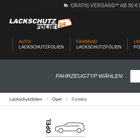
GRATIS VERSAND** AB 50 
m Hauptinhalt springen
Zur Suche springen
Zur Hauptnavigation springen
AUTO
FAHRRAD
UN
LACKSCHUTZFOLIEN
LACKSCHUTZFOLIEN
FO
FAHRZEUGTYP WÄHLEN
Lackschutzfolien
Opel
Combo