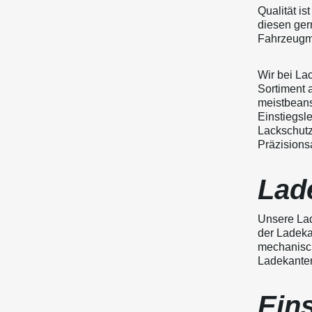
Qualität is
diesen ger
Fahrzeugmo
Wir bei La
Sortiment 
meistbeans
Einstiegsle
Lackschutz
Präzisionsa
Lad
Unsere Lad
der Ladeka
mechanisch
Ladekantens
Eins