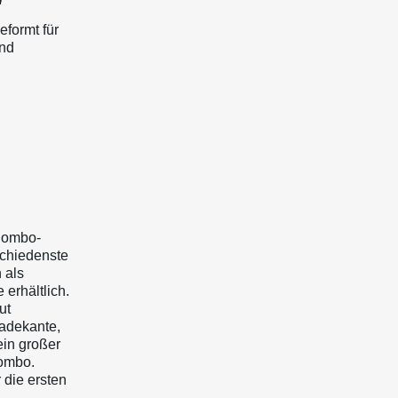
eformt für
und
 Combo-
schiedenste
 als
 erhältlich.
ut
adekante,
ein großer
Combo.
 die ersten