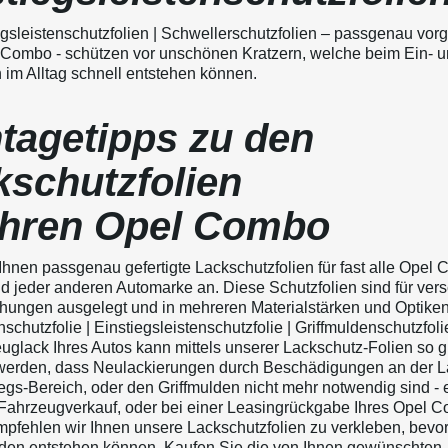
gsleistenschutzfolien | Schwellerschutzfolien – passgenau vorg
 Combo - schützen vor unschönen Kratzern, welche beim Ein- 
 im Alltag schnell entstehen können.
tagetipps zu den
kschutzfolien
 Ihren Opel Combo
 Ihnen passgenau gefertigte Lackschutzfolien für fast alle Opel
d jeder anderen Automarke an. Diese Schutzfolien sind für ver
ungen ausgelegt und in mehreren Materialstärken und Optiken
chutzfolie | Einstiegsleistenschutzfolie | Griffmuldenschutzfolie
uglack Ihres Autos kann mittels unserer Lackschutz-Folien so g
werden, dass Neulackierungen durch Beschädigungen an der L
egs-Bereich, oder den Griffmulden nicht mehr notwendig sind - 
i Fahrzeugverkauf, oder bei einer Leasingrückgabe Ihres Opel 
pfehlen wir Ihnen unsere Lackschutzfolien zu verkleben, bevor
en entstehen können. Kaufen Sie die von Ihnen gewünschten,