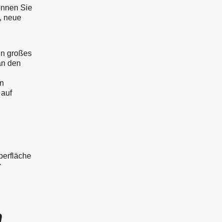
können Sie
, neue
in großes
an den
en
 auf
berfläche
r
n