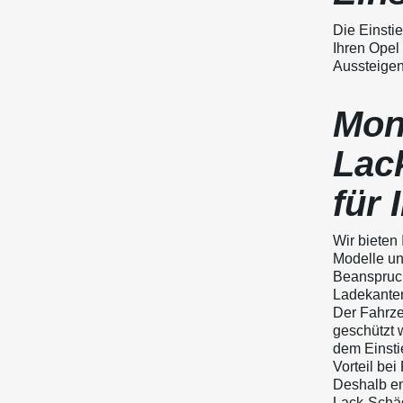
Die Einstie
Ihren Opel
Aussteigen
Mon
Lac
für
Wir bieten
Modelle un
Beanspruch
Ladekantens
Der Fahrze
geschützt 
dem Einsti
Vorteil be
Deshalb em
Lack-Schäd