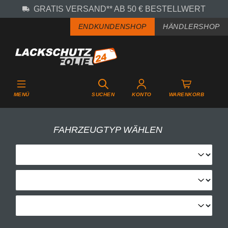
GRATIS VERSAND** AB 50 € BESTELLWERT
Zum Hauptinhalt springen
ENDKUNDENSHOP
HÄNDLERSHOP
MENÜ
SUCHEN
KONTO
WARENKORB
FAHRZEUGTYP WÄHLEN