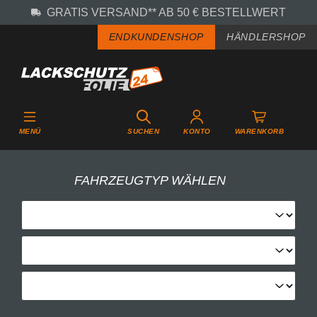
GRATIS VERSAND** AB 50 € BESTELLWERT
Zum Hauptinhalt springen
ENDKUNDENSHOP
HÄNDLERSHOP
MENÜ
SUCHEN
KONTO
WARENKORB
FAHRZEUGTYP WÄHLEN