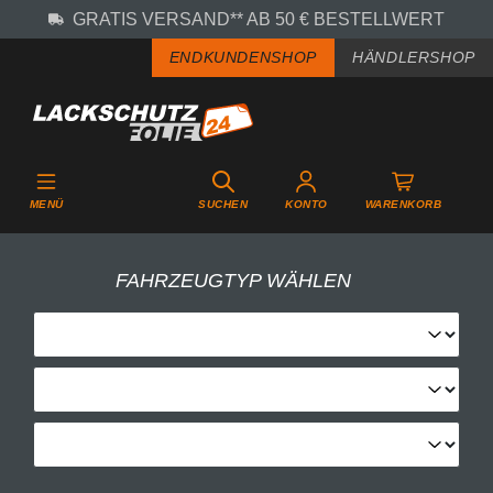
GRATIS VERSAND** AB 50 € BESTELLWERT
Zum Hauptinhalt springen
ENDKUNDENSHOP
HÄNDLERSHOP
MENÜ
SUCHEN
KONTO
WARENKORB
FAHRZEUGTYP WÄHLEN