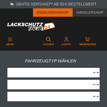
GRATIS VERSAND** AB 50 € BESTELLWERT
Zum Hauptinhalt springen
ENDKUNDENSHOP
HÄNDLERSHOP
MENÜ
SUCHEN
KONTO
WARENKORB
FAHRZEUGTYP WÄHLEN