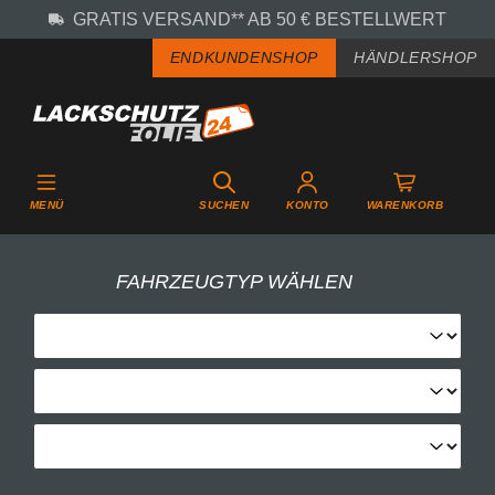
GRATIS VERSAND** AB 50 € BESTELLWERT
Zum Hauptinhalt springen
ENDKUNDENSHOP
HÄNDLERSHOP
MENÜ
SUCHEN
KONTO
WARENKORB
FAHRZEUGTYP WÄHLEN