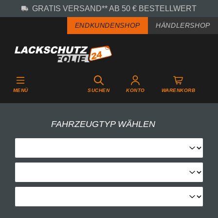
GRATIS VERSAND** AB 50 € BESTELLWERT
Zum Hauptinhalt springen
ENDKUNDENSHOP
HÄNDLERSHOP
MENÜ
SUCHEN
KONTO
WARENKORB
FAHRZEUGTYP WÄHLEN