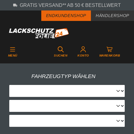
GRATIS VERSAND** AB 50 € BESTELLWERT
Zum Hauptinhalt springen
ENDKUNDENSHOP
HÄNDLERSHOP
MENÜ
SUCHEN
KONTO
WARENKORB
FAHRZEUGTYP WÄHLEN