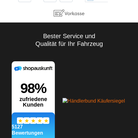
Eigenversuche
durchzuführen. Aufgrund der
Vielzahl der Anwendungen
sowie der Lagerungs- und
Verarbeitungsbedingungen
übernehmen wir keine
Gewährleistung für ein
Bester Service und
bestimmtes
Qualität für Ihr Fahrzeug
Verarbeitungsergebnis.
Soweit unser kostenloser
Kundendienst technische
Auskünfte gibt bzw.
beratend tätig wird, erfolgt
dies unter Ausschluss
jeglicher Haftung, es sei
denn, die Beratung bzw.
Auskunft gehört zu unserem
geschuldeten, vertraglich
vereinbarten
Leistungsumfang oder der
Berater handelte vorsätzlich.
Wir gewährleisten gleich
bleibende Qualität unserer
Produkte, technische
Änderungen und
Weiterentwicklungen