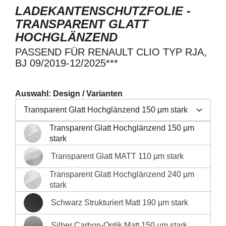
LADEKANTENSCHUTZFOLIE -
TRANSPARENT GLATT
HOCHGLÄNZEND
PASSEND FÜR RENAULT CLIO TYP RJA,
BJ 09/2019-12/2025***
Auswahl: Design / Varianten
Transparent Glatt Hochglänzend 150 µm stark
Transparent Glatt Hochglänzend 150 µm
Regulärer Preis:
19,90 €
Transparent Glatt Hochglänzend 150 µm stark
stark
Preise inkl. MwSt. zzgl. Versandkosten
Transparent Glatt MATT 110 µm stark
Transparent Glatt MATT 110 µm stark
Produkt Anzahl: Gib den gewünschten Wert 
Transparent Glatt Hochglänzend 240 µm
Transparent Glatt Hochglänzend 240 µm stark
stark
IN DEN WARENKORB
Schwarz Strukturiert Matt 190 µm stark
Schwarz Strukturiert Matt 190 µm stark
Silber Carbon-Optik Matt 150 µm stark