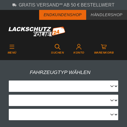
GRATIS VERSAND** AB 50 € BESTELLWERT
Zum Hauptinhalt springen
ENDKUNDENSHOP
HÄNDLERSHOP
MENÜ
SUCHEN
KONTO
WARENKORB
FAHRZEUGTYP WÄHLEN