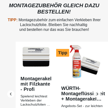
MONTAGEZUBEHÖR GLEICH DAZU
BESTELLEN!
TIPP:
Montagezubehör zum einfachen Verkleben Ihrer
Lackschutzfolie. Bleiben Sie nachhaltig
und bestellen nur das was Sie brauchen!
Produktgalerie überspringen
Tipp
Montagerakel
mit Filzkante
WÜRTH-
- Profi
Montageflüssigkeit
Spielend leichtest
+ Montagerakel
Verkleben der
mit Filzkante Profi
Lackschutzfolien mit
Angebots-Set - zur leichten