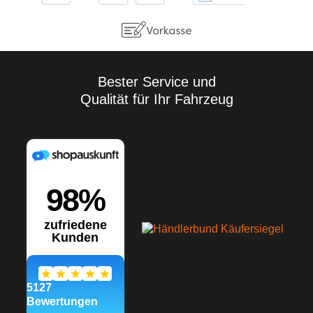
Eigenversuche
durchzuführen. Aufgrund der
Vielzahl der Anwendungen
sowie der Lagerungs- und
Verarbeitungsbedingungen
übernehmen wir keine
Gewährleistung für ein
Bester Service und
bestimmtes
Qualität für Ihr Fahrzeug
Verarbeitungsergebnis.
Soweit unser kostenloser
Kundendienst technische
Auskünfte gibt bzw.
beratend tätig wird, erfolgt
dies unter Ausschluss
jeglicher Haftung, es sei
denn, die Beratung bzw.
Auskunft gehört zu unserem
geschuldeten, vertraglich
vereinbarten
Leistungsumfang oder der
Berater handelte vorsätzlich.
Wir gewährleisten gleich
bleibende Qualität unserer
Produkte, technische
Änderungen und
Weiterentwicklungen