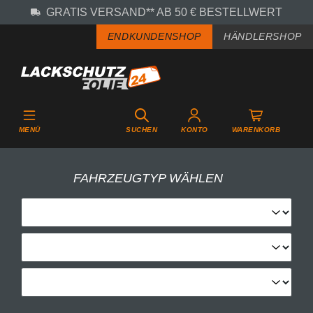
GRATIS VERSAND** AB 50 € BESTELLWERT
Zum Hauptinhalt springen
ENDKUNDENSHOP
HÄNDLERSHOP
MENÜ
SUCHEN
KONTO
WARENKORB
FAHRZEUGTYP WÄHLEN