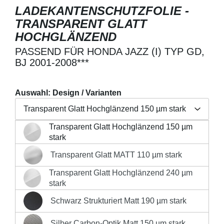
LADEKANTENSCHUTZFOLIE -
TRANSPARENT GLATT
HOCHGLÄNZEND
PASSEND FÜR HONDA JAZZ (I) TYP GD,
BJ 2001-2008***
Auswahl: Design / Varianten
Transparent Glatt Hochglänzend 150 µm stark
Transparent Glatt Hochglänzend 150 µm
Regulärer Preis:
19,90 €
Transparent Glatt Hochglänzend 150 µm stark
stark
Preise inkl. MwSt. zzgl. Versandkosten
Transparent Glatt MATT 110 µm stark
Transparent Glatt MATT 110 µm stark
Produkt Anzahl: Gib den gewünschten Wert 
Transparent Glatt Hochglänzend 240 µm
Transparent Glatt Hochglänzend 240 µm stark
stark
IN DEN WARENKORB
Schwarz Strukturiert Matt 190 µm stark
Schwarz Strukturiert Matt 190 µm stark
Silber Carbon-Optik Matt 150 µm stark