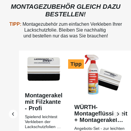
MONTAGEZUBEHÖR GLEICH DAZU
BESTELLEN!
TIPP:
Montagezubehör zum einfachen Verkleben Ihrer
Lackschutzfolie. Bleiben Sie nachhaltig
und bestellen nur das was Sie brauchen!
Produktgalerie überspringen
Tipp
Montagerakel
mit Filzkante
WÜRTH-
- Profi
Montageflüssigkeit
Spielend leichtest
+ Montagerakel
Verkleben der
mit Filzkante Profi
Lackschutzfolien mit
Angebots-Set - zur leichten