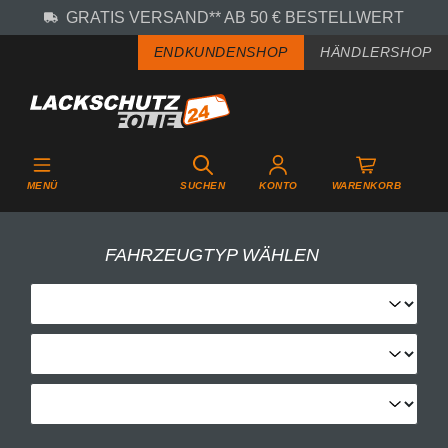
GRATIS VERSAND** AB 50 € BESTELLWERT
Zum Hauptinhalt springen
ENDKUNDENSHOP
HÄNDLERSHOP
MENÜ
SUCHEN
KONTO
WARENKORB
FAHRZEUGTYP WÄHLEN