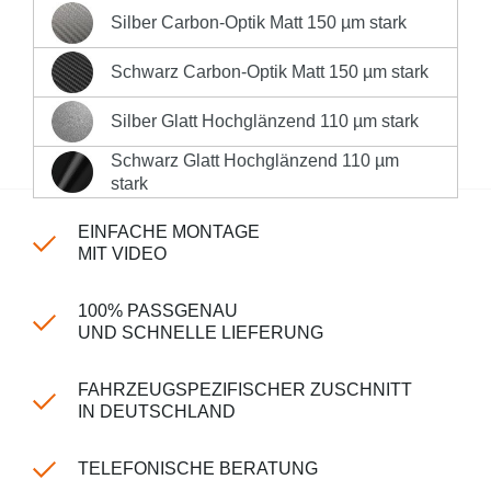
Silber Carbon-Optik Matt 150 µm stark
Silber Carbon-Optik Matt 150 µm stark
Sofort versandfertig, Lieferzeit 1-3 Werktage innerhalb
Deutschlands **
Schwarz Carbon-Optik Matt 150 µm stark
Schwarz Carbon-Optik Matt 150 µm stark
Hinweis:
nur für Modelle mit lackiertem Stoßfänger
Silber Glatt Hochglänzend 110 µm stark
Silber Glatt Hochglänzend 110 µm stark
Produktnummer:
LK-CP-150-443
Schwarz Glatt Hochglänzend 110 µm
Schwarz Glatt Hochglänzend 110 µm stark
stark
EINFACHE MONTAGE
MIT VIDEO
100% PASSGENAU
UND SCHNELLE LIEFERUNG
FAHRZEUGSPEZIFISCHER ZUSCHNITT
IN DEUTSCHLAND
TELEFONISCHE BERATUNG