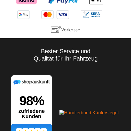
unseren Versuchen und
Erfahrungen beruhen; vor
jedem Anwendungsfall sind
Eigenversuche
durchzuführen. Aufgrund der
Vielzahl der Anwendungen
sowie der Lagerungs- und
Verarbeitungsbedingungen
übernehmen wir keine
Gewährleistung für ein
Bester Service und
bestimmtes
Qualität für Ihr Fahrzeug
Verarbeitungsergebnis.
Soweit unser kostenloser
Kundendienst technische
Auskünfte gibt bzw.
beratend tätig wird, erfolgt
dies unter Ausschluss
jeglicher Haftung, es sei
denn, die Beratung bzw.
Auskunft gehört zu unserem
geschuldeten, vertraglich
vereinbarten
Leistungsumfang oder der
Berater handelte vorsätzlich.
Wir gewährleisten gleich
bleibende Qualität unserer