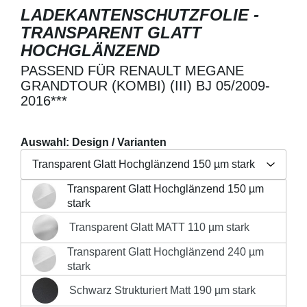
LADEKANTENSCHUTZFOLIE -
TRANSPARENT GLATT
HOCHGLÄNZEND
PASSEND FÜR RENAULT MEGANE
GRANDTOUR (KOMBI) (III) BJ 05/2009-
2016***
Auswahl: Design / Varianten
Transparent Glatt Hochglänzend 150 µm stark
Transparent Glatt Hochglänzend 150 µm
Regulärer Preis:
19,90 €
Transparent Glatt Hochglänzend 150 µm stark
stark
Preise inkl. MwSt. zzgl. Versandkosten
Transparent Glatt MATT 110 µm stark
Transparent Glatt MATT 110 µm stark
Produkt Anzahl: Gib den gewünschten Wert 
Transparent Glatt Hochglänzend 240 µm
Transparent Glatt Hochglänzend 240 µm stark
stark
IN DEN WARENKORB
Schwarz Strukturiert Matt 190 µm stark
Schwarz Strukturiert Matt 190 µm stark