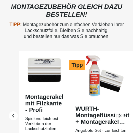
MONTAGEZUBEHÖR GLEICH DAZU
BESTELLEN!
TIPP:
Montagezubehör zum einfachen Verkleben Ihrer
Lackschutzfolie. Bleiben Sie nachhaltig
und bestellen nur das was Sie brauchen!
Produktgalerie überspringen
Tipp
Montagerakel
mit Filzkante
WÜRTH-
- Profi
Montageflüssigkeit
Spielend leichtest
+ Montagerakel
Verkleben der
mit Filzkante Profi
Lackschutzfolien mit
Angebots-Set - zur leichten