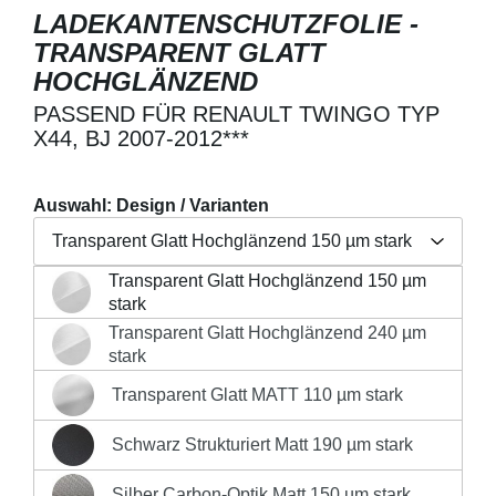
LADEKANTENSCHUTZFOLIE -
TRANSPARENT GLATT
HOCHGLÄNZEND
PASSEND FÜR RENAULT TWINGO TYP
X44, BJ 2007-2012***
Auswahl: Design / Varianten
Transparent Glatt Hochglänzend 150 µm stark
Transparent Glatt Hochglänzend 150 µm
Regulärer Preis:
19,90 €
Transparent Glatt Hochglänzend 150 µm stark
stark
Preise inkl. MwSt. zzgl. Versandkosten
Transparent Glatt Hochglänzend 240 µm
Transparent Glatt Hochglänzend 240 µm stark
stark
Produkt Anzahl: Gib den gewünschten Wert 
Transparent Glatt MATT 110 µm stark
Transparent Glatt MATT 110 µm stark
IN DEN WARENKORB
Schwarz Strukturiert Matt 190 µm stark
Schwarz Strukturiert Matt 190 µm stark
Silber Carbon-Optik Matt 150 µm stark