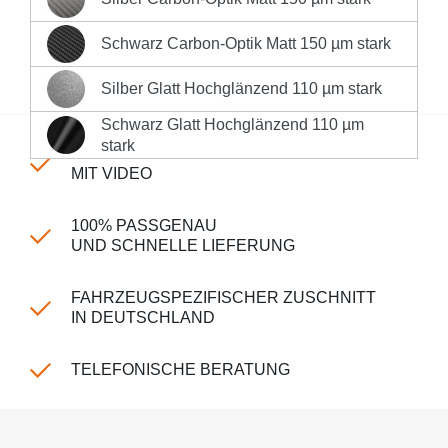
Silber Carbon-Optik Matt 150 µm stark
Sofort versandfertig, Lieferzeit 1-3 Werktage innerhalb
Deutschlands **
Schwarz Carbon-Optik Matt 150 µm stark
Schwarz Carbon-Optik Matt 150 µm stark
Produktnummer:
LK-CP-150-450
Silber Glatt Hochglänzend 110 µm stark
Silber Glatt Hochglänzend 110 µm stark
Schwarz Glatt Hochglänzend 110 µm
Schwarz Glatt Hochglänzend 110 µm stark
stark
EINFACHE MONTAGE
MIT VIDEO
100% PASSGENAU
UND SCHNELLE LIEFERUNG
FAHRZEUGSPEZIFISCHER ZUSCHNITT
IN DEUTSCHLAND
TELEFONISCHE BERATUNG