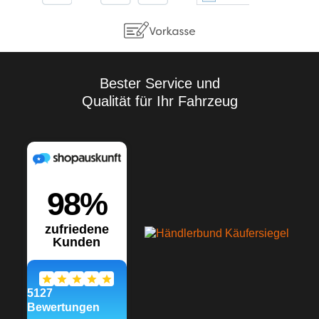
Eigenversuche
durchzuführen. Aufgrund der
Vielzahl der Anwendungen
sowie der Lagerungs- und
Verarbeitungsbedingungen
übernehmen wir keine
Gewährleistung für ein
Bester Service und
bestimmtes
Qualität für Ihr Fahrzeug
Verarbeitungsergebnis.
Soweit unser kostenloser
Kundendienst technische
Auskünfte gibt bzw.
beratend tätig wird, erfolgt
dies unter Ausschluss
jeglicher Haftung, es sei
denn, die Beratung bzw.
Auskunft gehört zu unserem
geschuldeten, vertraglich
vereinbarten
Leistungsumfang oder der
Berater handelte vorsätzlich.
Wir gewährleisten gleich
bleibende Qualität unserer
Produkte, technische
Änderungen und
Weiterentwicklungen