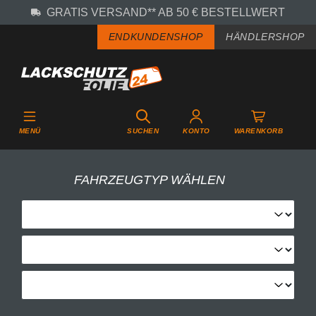
GRATIS VERSAND** AB 50 € BESTELLWERT
Zum Hauptinhalt springen
ENDKUNDENSHOP
HÄNDLERSHOP
MENÜ
SUCHEN
KONTO
WARENKORB
FAHRZEUGTYP WÄHLEN