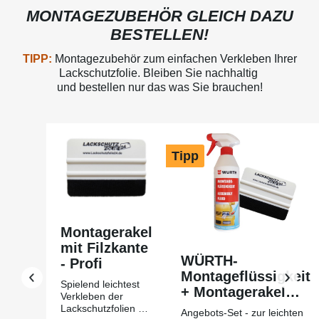
MONTAGEZUBEHÖR GLEICH DAZU
BESTELLEN!
TIPP:
Montagezubehör zum einfachen Verkleben Ihrer
Lackschutzfolie. Bleiben Sie nachhaltig
und bestellen nur das was Sie brauchen!
Produktgalerie überspringen
Tipp
Montagerakel
mit Filzkante
WÜRTH-
- Profi
Montageflüssigkeit
Spielend leichtest
+ Montagerakel
Verkleben der
mit Filzkante Profi
Lackschutzfolien mit
Angebots-Set - zur leichten