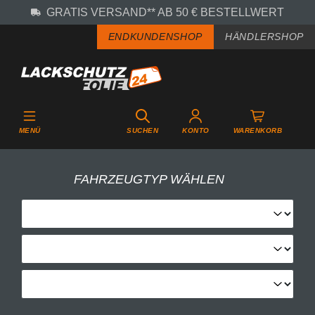
GRATIS VERSAND** AB 50 € BESTELLWERT
Zum Hauptinhalt springen
ENDKUNDENSHOP
HÄNDLERSHOP
MENÜ
SUCHEN
KONTO
WARENKORB
FAHRZEUGTYP WÄHLEN