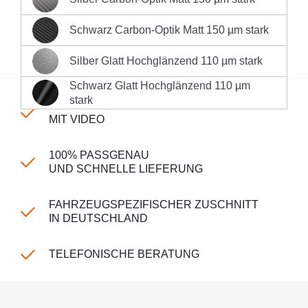
Silber Carbon-Optik Matt 150 µm stark
Sofort versandfertig, Lieferzeit 1-3 Werktage innerhalb
Deutschlands **
Schwarz Carbon-Optik Matt 150 µm stark
Schwarz Carbon-Optik Matt 150 µm stark
Produktnummer:
LK-CP-150-n3334
Silber Glatt Hochglänzend 110 µm stark
Silber Glatt Hochglänzend 110 µm stark
Schwarz Glatt Hochglänzend 110 µm
Schwarz Glatt Hochglänzend 110 µm stark
stark
EINFACHE MONTAGE
MIT VIDEO
100% PASSGENAU
UND SCHNELLE LIEFERUNG
FAHRZEUGSPEZIFISCHER ZUSCHNITT
IN DEUTSCHLAND
TELEFONISCHE BERATUNG