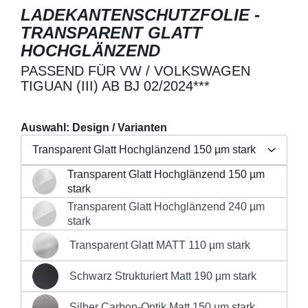
LADEKANTENSCHUTZFOLIE -
TRANSPARENT GLATT
HOCHGLÄNZEND
PASSEND FÜR VW / VOLKSWAGEN
TIGUAN (III) AB BJ 02/2024***
Auswahl: Design / Varianten
Transparent Glatt Hochglänzend 150 µm stark
Transparent Glatt Hochglänzend 150 µm
Regulärer Preis:
19,90 €
Transparent Glatt Hochglänzend 150 µm stark
stark
Preise inkl. MwSt. zzgl. Versandkosten
Transparent Glatt Hochglänzend 240 µm
Transparent Glatt Hochglänzend 240 µm stark
stark
Produkt Anzahl: Gib den gewünschten Wert 
Transparent Glatt MATT 110 µm stark
Transparent Glatt MATT 110 µm stark
IN DEN WARENKORB
Schwarz Strukturiert Matt 190 µm stark
Schwarz Strukturiert Matt 190 µm stark
Silber Carbon-Optik Matt 150 µm stark