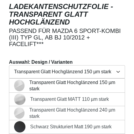
LADEKANTENSCHUTZFOLIE -
TRANSPARENT GLATT
HOCHGLÄNZEND
PASSEND FÜR MAZDA 6 SPORT-KOMBI
(III) TYP GL, AB BJ 10/2012 +
FACELIFT***
Auswahl: Design / Varianten
Transparent Glatt Hochglänzend 150 µm stark
Transparent Glatt Hochglänzend 150 µm
Regulärer Preis:
19,90 €
Transparent Glatt Hochglänzend 150 µm stark
stark
Preise inkl. MwSt. zzgl. Versandkosten
Transparent Glatt MATT 110 µm stark
Transparent Glatt MATT 110 µm stark
Produkt Anzahl: Gib den gewünschten Wert 
Transparent Glatt Hochglänzend 240 µm
Transparent Glatt Hochglänzend 240 µm stark
stark
IN DEN WARENKORB
Schwarz Strukturiert Matt 190 µm stark
Schwarz Strukturiert Matt 190 µm stark