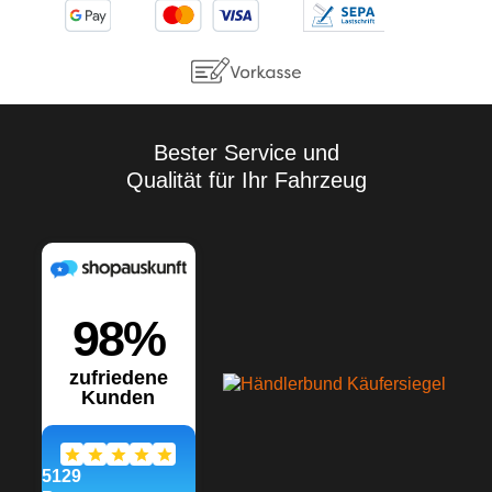
jedem Anwendungsfall sind
Eigenversuche
durchzuführen. Aufgrund der
Vielzahl der Anwendungen
sowie der Lagerungs- und
Verarbeitungsbedingungen
übernehmen wir keine
Gewährleistung für ein
Bester Service und
bestimmtes
Qualität für Ihr Fahrzeug
Verarbeitungsergebnis.
Soweit unser kostenloser
Kundendienst technische
Auskünfte gibt bzw.
beratend tätig wird, erfolgt
dies unter Ausschluss
jeglicher Haftung, es sei
denn, die Beratung bzw.
Auskunft gehört zu unserem
geschuldeten, vertraglich
vereinbarten
Leistungsumfang oder der
Berater handelte vorsätzlich.
Wir gewährleisten gleich
bleibende Qualität unserer
Produkte, technische
Änderungen und