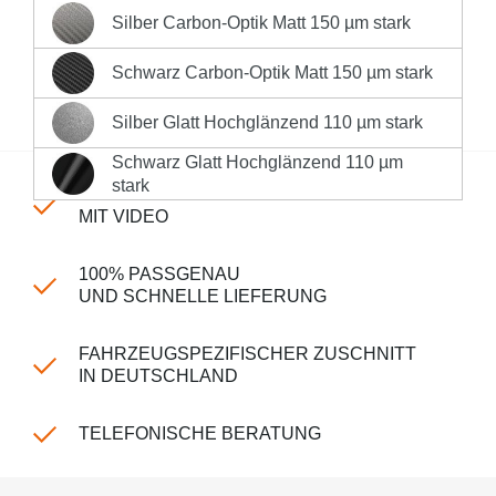
Silber Carbon-Optik Matt 150 µm stark
Silber Carbon-Optik Matt 150 µm stark
Sofort versandfertig, Lieferzeit 1-3 Werktage innerhalb
Deutschlands **
Schwarz Carbon-Optik Matt 150 µm stark
Schwarz Carbon-Optik Matt 150 µm stark
Produktnummer:
LK-CP-150-2300
Silber Glatt Hochglänzend 110 µm stark
Silber Glatt Hochglänzend 110 µm stark
Schwarz Glatt Hochglänzend 110 µm
Schwarz Glatt Hochglänzend 110 µm stark
stark
EINFACHE MONTAGE
MIT VIDEO
100% PASSGENAU
UND SCHNELLE LIEFERUNG
FAHRZEUGSPEZIFISCHER ZUSCHNITT
IN DEUTSCHLAND
TELEFONISCHE BERATUNG