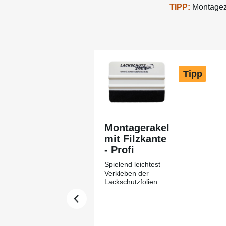
TIPP:
Montagezu
Produktgalerie überspringen
Tipp
Montagerakel
mit Filzkante
- Profi
Spielend leichtest
Verkleben der
Lackschutzfolien mit
Hilfe des
Montagerakels +
Filzkante aus
unserem Hause-
Lackschutzfolie24