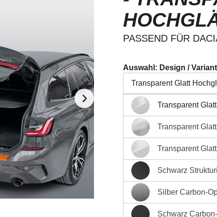
HOCHGL
PASSEND FÜR DACIA 
Auswahl: Design / Varian
Transparent Glatt Hochg
Transparent Glat
Transparent Glatt Hochg
Beschreibung
Eigensch
Transparent Glat
Transparent Glatt MATT 
Regulärer Preis:
19,90 €
Transparent Glat
Transparent Glatt Hochg
Preise inkl. MwSt. zzgl. Ver
Schwarz Strukturi
Produkt Anzahl: G
Schwarz Strukturiert Mat
Silber Carbon-Op
Silber Carbon-Optik Matt
Sofort versandfertig, Liefe
Schwarz Carbon-O