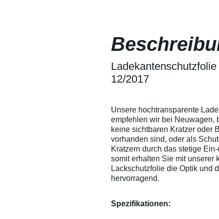
sich somit leicht
Lackschutz
herausdrücken. Wir
Fensterfoli
empfehlen
lassen sic
dennoch, um ein
ein Verkrat
Beschreibu
Verkratzen der Folie
besprühen -
zu vermeiden, die
Verarbeitu
Folie mit Wasser zu
Versuchen 
besprühen - so
Ladekantenschutzfolie 
Eigenversu
entstehen garantiert
Anwendunge
12/2017
keine Kratzer in der
übernehmen
Folie.
Verarbeitu
technische 
Ausschluss 
Unsere hochtransparente Lade
Auskunft g
empfehlen wir bei Neuwagen, 
Leistungsum
keine sichtbaren Kratzer oder
gewährleist
vorhanden sind, oder als Schu
Änderungen
Kratzern durch das stetige Ein-
somit erhalten Sie mit unserer
Lackschutzfolie die Optik und
hervorragend.
Spezifikationen: