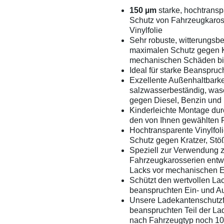
150 µm
starke, hochtrans
Schutz von Fahrzeugkaros
Vinylfolie
Sehr robuste, witterungsbe
maximalen Schutz gegen K
mechanischen Schäden bi
Ideal für starke Beanspru
Exzellente Außenhaltbarke
salzwasserbeständig, was
gegen Diesel, Benzin und 
Kinderleichte Montage du
den von Ihnen gewählten 
Hochtransparente Vinylfol
Schutz gegen Kratzer, Stö
Speziell zur Verwendung 
Fahrzeugkarosserien entwi
Lacks vor mechanischen 
Schützt den wertvollen Lac
beanspruchten Ein- und A
Unsere Ladekantenschutzf
beanspruchten Teil der La
nach Fahrzeugtyp noch 1