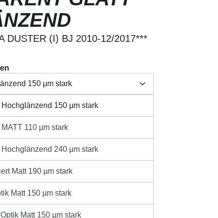
ÄNZEND
DUSTER (I) BJ 2010-12/2017***
ten
länzend 150 µm stark
t Hochglänzend 150 µm stark
Herstellerangabe /
länzend 150 µm stark
aften
Produktsicherheit
t MATT 110 µm stark
110 µm stark
t Hochglänzend 240 µm stark
länzend 240 µm stark
sandkosten
ert Matt 190 µm stark
ib den gewünschten Wert ein oder benutze 
t 190 µm stark
IN DEN WARENKORB
tik Matt 150 µm stark
 150 µm stark
rzeit 1-3 Werktage innerhalb Deutschlands **
ptik Matt 150 µm stark