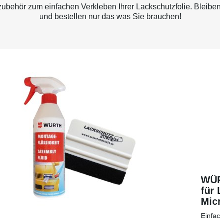
behör zum einfachen Verkleben Ihrer Lackschutzfolie. Bleiben
und bestellen nur das was Sie brauchen!
WÜR
für 
Micr
eine
Einfa