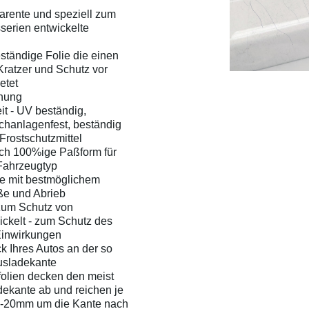
parente und speziell zum
serien entwickelte
ständige Folie die einen
ratzer und Schutz vor
etet
chung
it - UV beständig,
chanlagenfest, beständig
Frostschutzmittel
rch 100%ige Paßform für
Fahrzeugtyp
ie mit bestmöglichem
ße und Abrieb
zum Schutz von
ckelt - zum Schutz des
Einwirkungen
k Ihres Autos an der so
usladekante
olien decken den meist
dekante ab und reichen je
0-20mm um die Kante nach