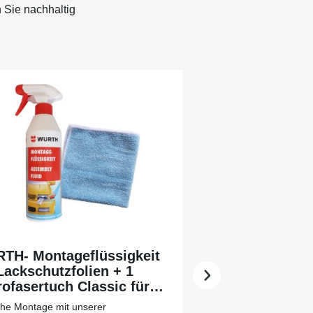
 Sie nachhaltig
TH- Montageflüssigkeit
Lackschutzfolien + 1
ofasertuch Classic für
 leichtere Vorreinigung
che Montage mit unserer