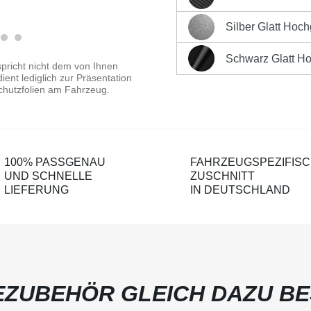
Schwarz Carbon-Optik Ma
Produktnummer:
LK-CP-1
Silber Glatt Hoc
Silber Glatt Hochglänzen
Schwarz Glatt H
Schwarz Glatt Hochglänz
pricht nicht dem von Ihnen
ent lediglich zur Präsentation
chutzfolien am Fahrzeug.
100% PASSGENAU
FAHRZEUGSPEZIFIS
UND SCHNELLE
ZUSCHNITT
LIEFERUNG
IN DEUTSCHLAND
ZUBEHÖR GLEICH DAZU BE