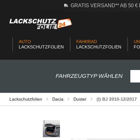
GRATIS VERSAND** AB 50 
m Hauptinhalt springen
Zur Suche springen
Zur Hauptnavigation springen
AUTO
FAHRRAD
UN
LACKSCHUTZFOLIEN
LACKSCHUTZFOLIEN
FO
FAHRZEUGTYP WÄHLEN
Lackschutzfolien
Dacia
Duster
(I) BJ 2010-12/2017
Bildergalerie überspringen