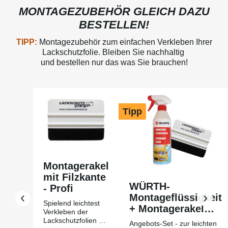
MONTAGEZUBEHÖR GLEICH DAZU
BESTELLEN!
TIPP:
Montagezubehör zum einfachen Verkleben Ihrer
Lackschutzfolie. Bleiben Sie nachhaltig
und bestellen nur das was Sie brauchen!
Produktgalerie überspringen
Tipp
Montagerakel
mit Filzkante
WÜRTH-
- Profi
Montageflüssigkeit
Spielend leichtest
+ Montagerakel
Verkleben der
mit Filzkante Profi
Lackschutzfolien mit
Angebots-Set - zur leichten