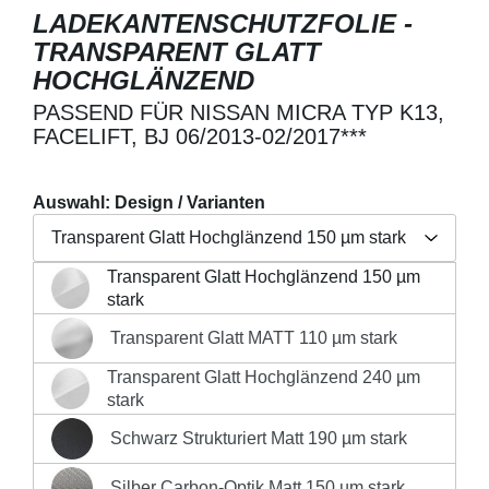
LADEKANTENSCHUTZFOLIE -
TRANSPARENT GLATT
HOCHGLÄNZEND
PASSEND FÜR NISSAN MICRA TYP K13,
FACELIFT, BJ 06/2013-02/2017***
Auswahl: Design / Varianten
Transparent Glatt Hochglänzend 150 µm stark
Transparent Glatt Hochglänzend 150 µm
Regulärer Preis:
19,90 €
Transparent Glatt Hochglänzend 150 µm stark
stark
Preise inkl. MwSt. zzgl. Versandkosten
Transparent Glatt MATT 110 µm stark
Transparent Glatt MATT 110 µm stark
Produkt Anzahl: Gib den gewünschten Wert 
Transparent Glatt Hochglänzend 240 µm
Transparent Glatt Hochglänzend 240 µm stark
stark
IN DEN WARENKORB
Schwarz Strukturiert Matt 190 µm stark
Schwarz Strukturiert Matt 190 µm stark
Silber Carbon-Optik Matt 150 µm stark