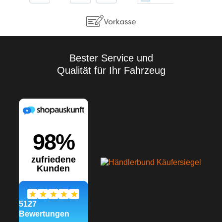
Eigenversuche
durchzuführen. Aufgrund der
Vielzahl der Anwendungen
sowie der Lagerungs- und
Verarbeitungsbedingungen
übernehmen wir keine
Gewährleistung für ein
Bester Service und
bestimmtes
Qualität für Ihr Fahrzeug
Verarbeitungsergebnis.
Soweit unser kostenloser
Kundendienst technische
Auskünfte gibt bzw.
beratend tätig wird, erfolgt
dies unter Ausschluss
jeglicher Haftung, es sei
denn, die Beratung bzw.
Auskunft gehört zu unserem
geschuldeten, vertraglich
vereinbarten
Leistungsumfang oder der
Berater handelte vorsätzlich.
Wir gewährleisten gleich
bleibende Qualität unserer
Produkte, technische
Änderungen und
Weiterentwicklungen