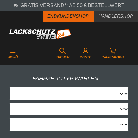
GRATIS VERSAND** AB 50 € BESTELLWERT
Zum Hauptinhalt springen
ENDKUNDENSHOP
HÄNDLERSHOP
MENÜ
SUCHEN
KONTO
WARENKORB
FAHRZEUGTYP WÄHLEN