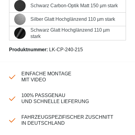
Deutschlands **
Schwarz Carbon-Optik Matt 150 µm stark
Schwarz Carbon-Optik Matt 150 µm stark
Hinweis:
Durch die Sicken in der Ladekante muss die
Folie bei der Montage in diese (ggf. unter
Silber Glatt Hochglänzend 110 µm stark
Silber Glatt Hochglänzend 110 µm stark
Zuhilfenahme von Wärme) eingearbeitet werden!
Schwarz Glatt Hochglänzend 110 µm
Unsere Folien sind so flexibel, das dies kein Problem
Schwarz Glatt Hochglänzend 110 µm stark
stark
darstellt.
Produktnummer:
LK-CP-240-215
EINFACHE MONTAGE
MIT VIDEO
100% PASSGENAU
UND SCHNELLE LIEFERUNG
FAHRZEUGSPEZIFISCHER ZUSCHNITT
IN DEUTSCHLAND