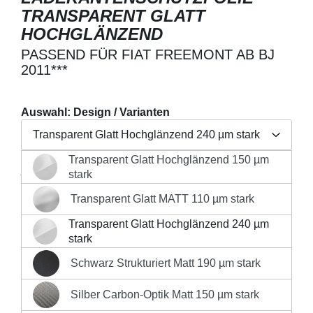
TRANSPARENT GLATT
HOCHGLÄNZEND
PASSEND FÜR FIAT FREEMONT AB BJ
2011***
Auswahl: Design / Varianten
Transparent Glatt Hochglänzend 240 µm stark
Transparent Glatt Hochglänzend 150 µm
Regulärer Preis:
26,90 €
Transparent Glatt Hochglänzend 150 µm stark
stark
Preise inkl. MwSt. zzgl. Versandkosten
Transparent Glatt MATT 110 µm stark
Transparent Glatt MATT 110 µm stark
Produkt Anzahl: Gib den gewünschten Wert 
Transparent Glatt Hochglänzend 240 µm
Transparent Glatt Hochglänzend 240 µm stark
stark
IN DEN WARENKORB
Schwarz Strukturiert Matt 190 µm stark
Schwarz Strukturiert Matt 190 µm stark
Silber Carbon-Optik Matt 150 µm stark
Silber Carbon-Optik Matt 150 µm stark
Sofort versandfertig, Lieferzeit 1-3 Werktage innerhalb