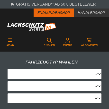
GRATIS VERSAND** AB 50 € BESTELLWERT
Zum Hauptinhalt springen
ENDKUNDENSHOP
HÄNDLERSHOP
MENÜ
SUCHEN
KONTO
WARENKORB
FAHRZEUGTYP WÄHLEN