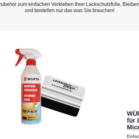
behör zum einfachen Verkleben Ihrer Lackschutzfolie. Bleiben
und bestellen nur das was Sie brauchen!
WÜR
für 
Micr
eine
Einfa