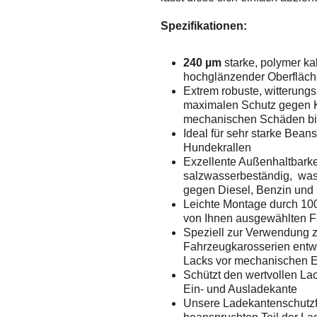
Spezifikationen:
240 µm
starke, polymer ka
hochglänzender Oberfläc
Extrem robuste, witterungs
maximalen Schutz gegen K
mechanischen Schäden bi
Ideal für sehr starke Bea
Hundekrallen
Exzellente Außenhaltbarke
salzwasserbeständig, was
gegen Diesel, Benzin und 
Leichte Montage durch 100
von Ihnen ausgewählten F
Speziell zur Verwendung 
Fahrzeugkarosserien entwi
Lacks vor mechanischen 
Schützt den wertvollen La
Ein- und Ausladekante
Unsere Ladekantenschutzf