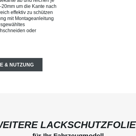
dekante ab und reichen je
0-20mm um die Kante nach
ich effektiv zu schützen
ung mit Montageanleitung
usgewähltes
chschneiden oder
E & NUTZUNG
EITERE LACKSCHUTZFOLI
für Ihr Fahrzeugmodell