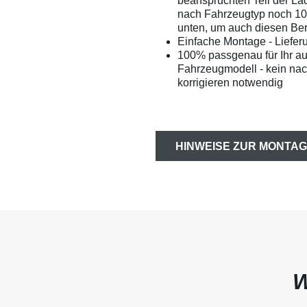
beanspruchten Teil der La
nach Fahrzeugtyp noch 1
unten, um auch diesen Bere
Einfache Montage - Liefer
100% passgenau für Ihr a
Fahrzeugmodell - kein na
korrigieren notwendig
HINWEISE ZUR MONTAG
W