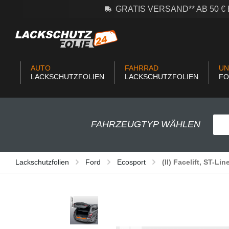
GRATIS VERSAND** AB 50 
m Hauptinhalt springen
Zur Suche springen
Zur Hauptnavigation springen
AUTO
FAHRRAD
UN
LACKSCHUTZFOLIEN
LACKSCHUTZFOLIEN
FO
FAHRZEUGTYP WÄHLEN
Lackschutzfolien
Ford
Ecosport
(II) Facelift, ST-Li
Bildergalerie überspringen