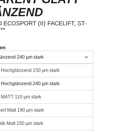
ÄNZEND
ECOSPORT (II) FACELIFT, ST-
**
ten
länzend 240 µm stark
t Hochglänzend 150 µm stark
Herstellerangabe /
länzend 150 µm stark
aften
Produktsicherheit
t Hochglänzend 240 µm stark
länzend 240 µm stark
t MATT 110 µm stark
110 µm stark
sandkosten
ert Matt 190 µm stark
ib den gewünschten Wert ein oder benutze 
t 190 µm stark
IN DEN WARENKORB
tik Matt 150 µm stark
 150 µm stark