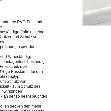
landrierte PVC-Folie mit
he
beständige Folie die einen
ratzer und Schutz vor
etet
nspruchung bspw. durch
it - UV beständig,
chanlagenfest, beständig
Frostschutzmittel
%ige Passform - für den
ahrzeugtyp
zum Schutz von
ckelt - zum Schutz des
Einwirkungen
ck an der so beanspruchten
olien decken den meist