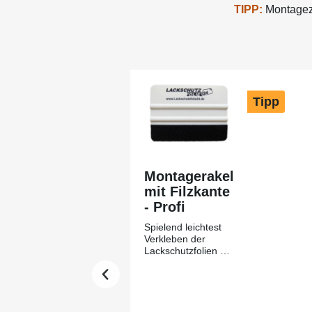
TIPP:
Montagezu
Produktgalerie überspringen
Tipp
Montagerakel
mit Filzkante
- Profi
Spielend leichtest
Verkleben der
Lackschutzfolien mit
Hilfe des
Montagerakels +
Filzkante aus
unserem Hause-
Lackschutzfolie24