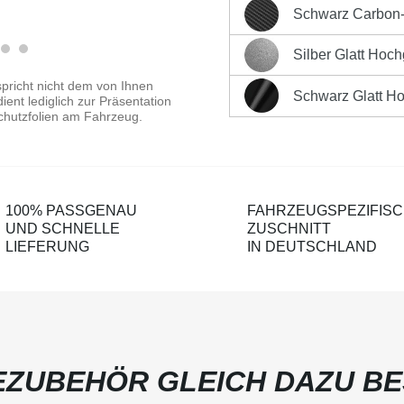
Sofort versandfertig, Liefe
Schwarz Carbon-O
Schwarz Carbon-Optik Ma
Produktnummer:
LK-CP-2
Silber Glatt Hoc
Silber Glatt Hochglänzen
pricht nicht dem von Ihnen
Schwarz Glatt H
ent lediglich zur Präsentation
Schwarz Glatt Hochglänz
chutzfolien am Fahrzeug.
100% PASSGENAU
FAHRZEUGSPEZIFIS
UND SCHNELLE
ZUSCHNITT
LIEFERUNG
IN DEUTSCHLAND
ZUBEHÖR GLEICH DAZU BE