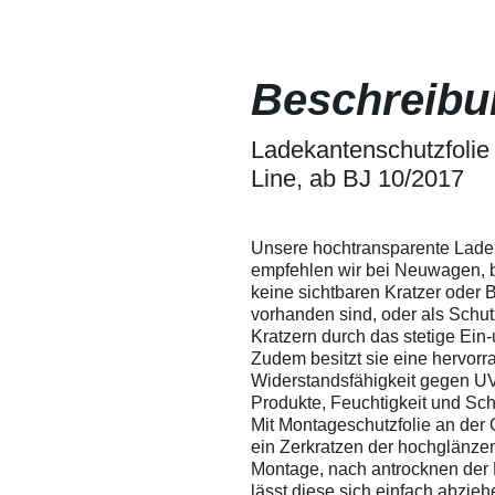
sich somit leicht
Lackschutz
herausdrücken. Wir
Fensterfoli
empfehlen
lassen sic
dennoch, um ein
ein Verkrat
Beschreibu
Verkratzen der Folie
besprühen -
zu vermeiden, die
Verarbeitu
Folie mit Wasser zu
Versuchen 
besprühen - so
Ladekantenschutzfolie -
Eigenversu
entstehen garantiert
Anwendunge
Line, ab BJ 10/2017
keine Kratzer in der
übernehmen
Folie.
Verarbeitu
technische 
Ausschluss 
Unsere hochtransparente Lade
Auskunft g
empfehlen wir bei Neuwagen, 
Leistungsum
keine sichtbaren Kratzer oder
gewährleist
vorhanden sind, oder als Schu
Änderungen
Kratzern durch das stetige Ein
Zudem besitzt sie eine hervor
Widerstandsfähigkeit gegen UV
Produkte, Feuchtigkeit und Sc
Mit Montageschutzfolie an der 
ein Zerkratzen der hochglänze
Montage, nach antrocknen der 
lässt diese sich einfach abzieh