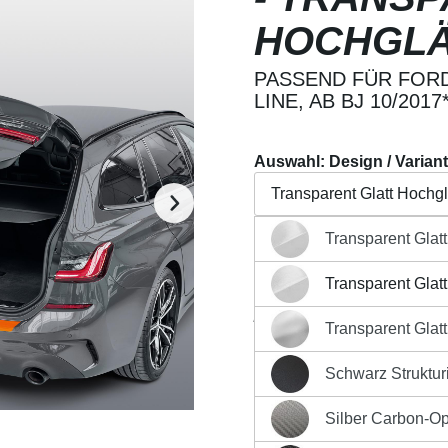
HOCHGL
PASSEND FÜR FORD 
LINE, AB BJ 10/2017*
Auswahl: Design / Varian
Transparent Glatt Hochg
Transparent Glat
Transparent Glatt Hochg
Beschreibung
Eigensch
Transparent Glat
Transparent Glatt Hochg
Regulärer Preis:
26,90 €
Transparent Glat
Transparent Glatt MATT 
Preise inkl. MwSt. zzgl. Ver
Schwarz Strukturi
Produkt Anzahl: G
Schwarz Strukturiert Mat
Silber Carbon-Op
Silber Carbon-Optik Matt