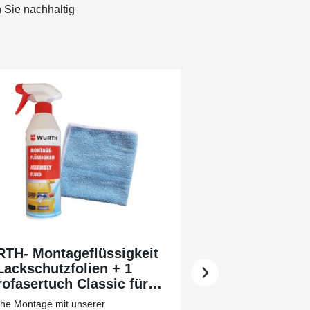
 Sie nachhaltig
TH- Montageflüssigkeit
Lackschutzfolien + 1
ofasertuch Classic für
 leichtere Vorreinigung
che Montage mit unserer