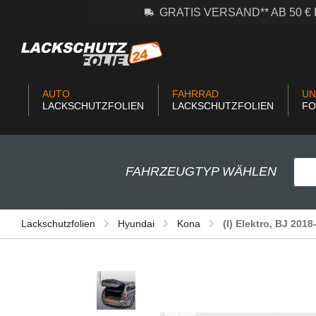
GRATIS VERSAND** AB 50 
m Hauptinhalt springen
Zur Suche springen
Zur Hauptnavigation springen
AUTO
FAHRRAD
UN
LACKSCHUTZFOLIEN
LACKSCHUTZFOLIEN
FO
FAHRZEUGTYP WÄHLEN
Lackschutzfolien
Hyundai
Kona
(I) Elektro, BJ 201
Bildergalerie überspringen