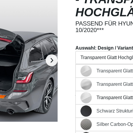
HOCHGL
PASSEND FÜR HYUND
10/2020***
Auswahl: Design / Varian
Transparent Glatt Hochg
Transparent Glat
Transparent Glatt Hochg
Beschreibung
Eigensch
Transparent Glat
Transparent Glatt MATT 
Regulärer Preis:
26,90 €
Transparent Glat
Transparent Glatt Hochg
Preise inkl. MwSt. zzgl. Ver
Schwarz Strukturi
Produkt Anzahl: G
Schwarz Strukturiert Mat
Silber Carbon-Op
Silber Carbon-Optik Matt