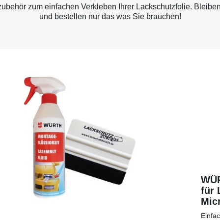
behör zum einfachen Verkleben Ihrer Lackschutzfolie. Bleiben
und bestellen nur das was Sie brauchen!
WÜR
für 
Micr
eine
Einfa