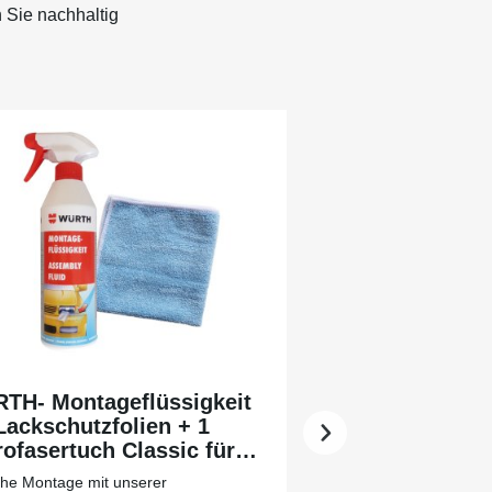
 Sie nachhaltig
TH- Montageflüssigkeit
Lackschutzfolien + 1
ofasertuch Classic für
 leichtere Vorreinigung
che Montage mit unserer