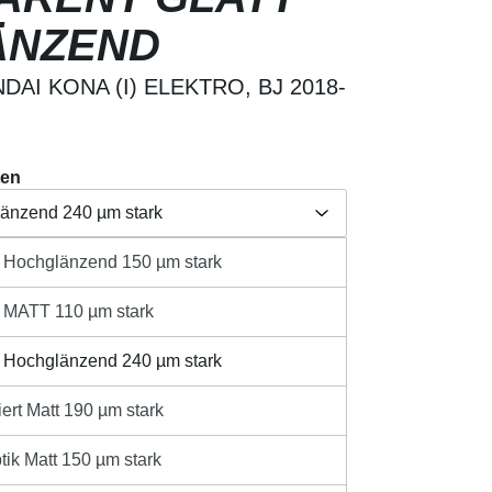
ÄNZEND
AI KONA (I) ELEKTRO, BJ 2018-
ten
länzend 240 µm stark
t Hochglänzend 150 µm stark
Herstellerangabe /
länzend 150 µm stark
aften
Produktsicherheit
t MATT 110 µm stark
110 µm stark
t Hochglänzend 240 µm stark
länzend 240 µm stark
sandkosten
ert Matt 190 µm stark
ib den gewünschten Wert ein oder benutze 
t 190 µm stark
IN DEN WARENKORB
tik Matt 150 µm stark
 150 µm stark