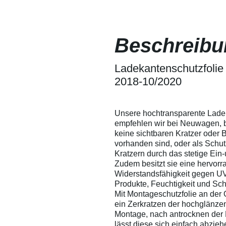
sich somit leicht
Lackschutz
herausdrücken. Wir
Fensterfoli
empfehlen
lassen sic
dennoch, um ein
ein Verkrat
Beschreibu
Verkratzen der Folie
besprühen -
zu vermeiden, die
Verarbeitu
Folie mit Wasser zu
Versuchen 
besprühen - so
Ladekantenschutzfolie 
Eigenversu
entstehen garantiert
Anwendunge
2018-10/2020
keine Kratzer in der
übernehmen
Folie.
Verarbeitu
technische 
Ausschluss 
Unsere hochtransparente Lade
Auskunft g
empfehlen wir bei Neuwagen, 
Leistungsum
keine sichtbaren Kratzer oder
gewährleist
vorhanden sind, oder als Schu
Änderungen
Kratzern durch das stetige Ein
Zudem besitzt sie eine hervor
Widerstandsfähigkeit gegen UV
Produkte, Feuchtigkeit und Sc
Mit Montageschutzfolie an der 
ein Zerkratzen der hochglänze
Montage, nach antrocknen der 
lässt diese sich einfach abzieh