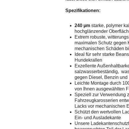
Spezifikationen:
240 µm
starke, polymer ka
hochglänzender Oberfläc
Extrem robuste, witterungs
maximalen Schutz gegen K
mechanischen Schäden bi
Ideal für sehr starke Bea
Hundekrallen
Exzellente Außenhaltbarke
salzwasserbeständig, was
gegen Diesel, Benzin und 
Leichte Montage durch 100
von Ihnen ausgewählten F
Speziell zur Verwendung 
Fahrzeugkarosserien entwi
Lacks vor mechanischen 
Schützt den wertvollen La
Ein- und Ausladekante
Unsere Ladekantenschutzf