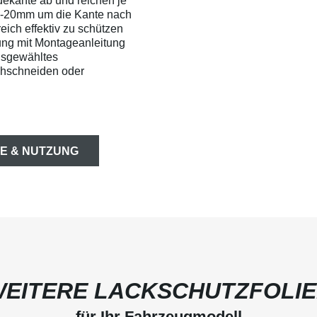
dekante ab und reichen je
0-20mm um die Kante nach
ich effektiv zu schützen
ung mit Montageanleitung
usgewähltes
chschneiden oder
E & NUTZUNG
EITERE LACKSCHUTZFOLI
für Ihr Fahrzeugmodell