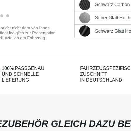
Sofort versandfertig, Liefe
Schwarz Carbon-O
Schwarz Carbon-Optik Ma
Produktnummer:
LK-CP-2
Silber Glatt Hoc
Silber Glatt Hochglänzen
pricht nicht dem von Ihnen
Schwarz Glatt H
ent lediglich zur Präsentation
Schwarz Glatt Hochglänz
chutzfolien am Fahrzeug.
100% PASSGENAU
FAHRZEUGSPEZIFIS
UND SCHNELLE
ZUSCHNITT
LIEFERUNG
IN DEUTSCHLAND
ZUBEHÖR GLEICH DAZU BE