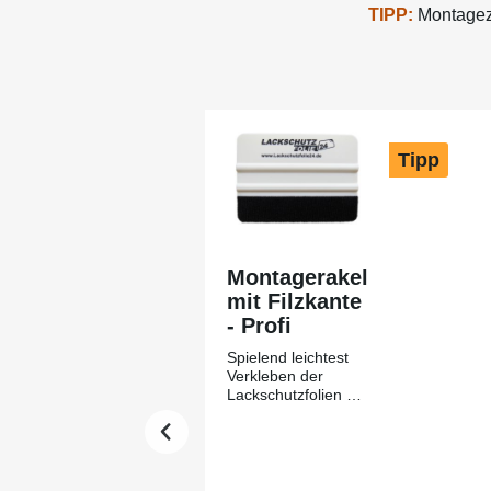
TIPP:
Montagezu
Produktgalerie überspringen
Tipp
Montagerakel
mit Filzkante
- Profi
Spielend leichtest
Verkleben der
Lackschutzfolien mit
Hilfe des
Montagerakels +
Filzkante aus
unserem Hause-
Lackschutzfolie24