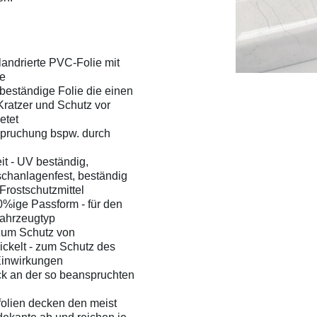
landrierte PVC-Folie mit
he
beständige Folie die einen
ratzer und Schutz vor
etet
nspruchung bspw. durch
it - UV beständig,
chanlagenfest, beständig
Frostschutzmittel
%ige Passform - für den
ahrzeugtyp
zum Schutz von
ckelt - zum Schutz des
Einwirkungen
ck an der so beanspruchten
olien decken den meist