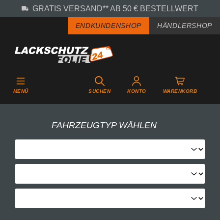
GRATIS VERSAND** AB 50 € BESTELLWERT
Zum Hauptinhalt springen
ENDKUNDENSHOP
HÄNDLERSHOP
MENÜ
SUCHEN
KONTO
WARENKORB
FAHRZEUGTYP WÄHLEN