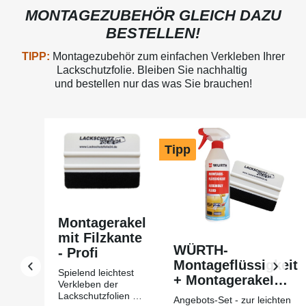
MONTAGEZUBEHÖR GLEICH DAZU
BESTELLEN!
TIPP:
Montagezubehör zum einfachen Verkleben Ihrer
Lackschutzfolie. Bleiben Sie nachhaltig
und bestellen nur das was Sie brauchen!
Produktgalerie überspringen
Tipp
Montagerakel
mit Filzkante
WÜRTH-
- Profi
Montageflüssigkeit
Spielend leichtest
+ Montagerakel
Verkleben der
mit Filzkante Profi
Lackschutzfolien mit
Angebots-Set - zur leichten