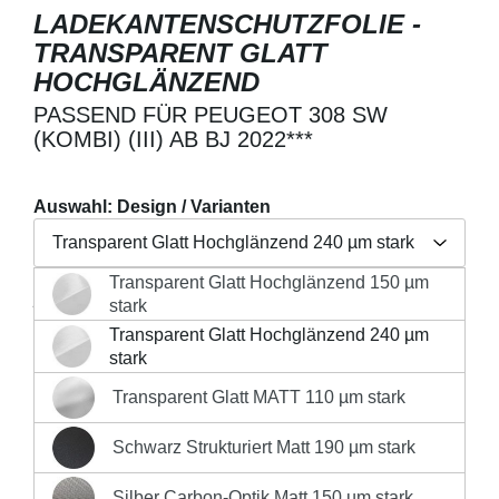
LADEKANTENSCHUTZFOLIE -
TRANSPARENT GLATT
HOCHGLÄNZEND
PASSEND FÜR PEUGEOT 308 SW
(KOMBI) (III) AB BJ 2022***
Auswahl: Design / Varianten
Transparent Glatt Hochglänzend 240 µm stark
Transparent Glatt Hochglänzend 150 µm
Regulärer Preis:
26,90 €
Transparent Glatt Hochglänzend 150 µm stark
stark
Preise inkl. MwSt. zzgl. Versandkosten
Transparent Glatt Hochglänzend 240 µm
Transparent Glatt Hochglänzend 240 µm stark
stark
Produkt Anzahl: Gib den gewünschten Wert 
Transparent Glatt MATT 110 µm stark
Transparent Glatt MATT 110 µm stark
IN DEN WARENKORB
Schwarz Strukturiert Matt 190 µm stark
Schwarz Strukturiert Matt 190 µm stark
Silber Carbon-Optik Matt 150 µm stark