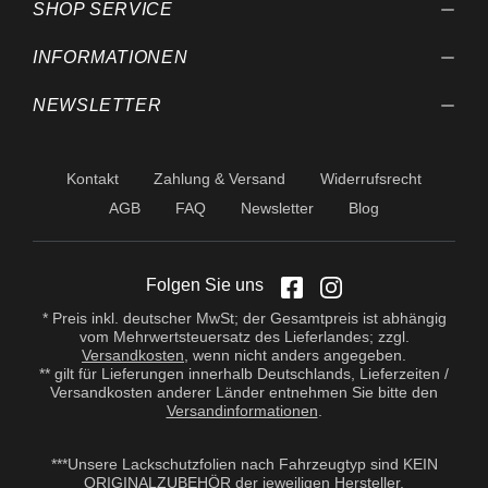
SHOP SERVICE
jedem Anwendungsfall sind
Eigenversuche
durchzuführen. Aufgrund der
INFORMATIONEN
Vielzahl der Anwendungen
sowie der Lagerungs- und
NEWSLETTER
Verarbeitungsbedingungen
übernehmen wir keine
Gewährleistung für ein
bestimmtes
Kontakt
Zahlung & Versand
Widerrufsrecht
Verarbeitungsergebnis.
Soweit unser kostenloser
AGB
FAQ
Newsletter
Blog
Kundendienst technische
Auskünfte gibt bzw.
beratend tätig wird, erfolgt
dies unter Ausschluss
Folgen Sie uns
jeglicher Haftung, es sei
denn, die Beratung bzw.
* Preis inkl. deutscher MwSt; der Gesamtpreis ist abhängig
Auskunft gehört zu unserem
vom Mehrwertsteuersatz des Lieferlandes; zzgl.
geschuldeten, vertraglich
Versandkosten
, wenn nicht anders angegeben.
vereinbarten
** gilt für Lieferungen innerhalb Deutschlands, Lieferzeiten /
Leistungsumfang oder der
Versandkosten anderer Länder entnehmen Sie bitte den
Berater handelte vorsätzlich.
Versandinformationen
.
Wir gewährleisten gleich
bleibende Qualität unserer
Produkte, technische
***Unsere Lackschutzfolien nach Fahrzeugtyp sind KEIN
Änderungen und
ORIGINALZUBEHÖR der jeweiligen Hersteller.