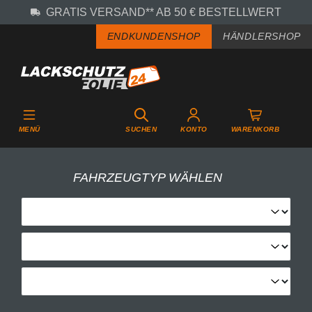
GRATIS VERSAND** AB 50 € BESTELLWERT
Zum Hauptinhalt springen
ENDKUNDENSHOP
HÄNDLERSHOP
MENÜ
SUCHEN
KONTO
WARENKORB
FAHRZEUGTYP WÄHLEN