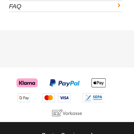
Werbefolien und
Sie unter der
FAQ
Fensterfolien lassen
Rubrik: Montage
sich damit
Teschniche Daten:
verarbeiten.
Chemische Basis Wasser
Entstehende
und Alkohol Dichte 1 g/cm³
Luftblasen lassen
Lagerfähigkeit ab
sich somit leicht
Herstellung 24 Monate
herausdrücken. Wir
Gebinde Sprühflasche Inhalt
empfehlen
500 ml Mögliche
dennoch, um ein
Gefahren: Einstufung des
Verkratzen der Folie
Stoffs oder Gemischs
zu vermeiden, die
Einstufung (VERORDNUNG
Folie mit Wasser zu
(EG) Nr. 1272/2008) Keine
besprühen - so
gefährliche Substanz oder
entstehen garantiert
Mischung. Sonstige
keine Kratzer in der
Gefahren: Keine bekannt.
Folie.
Montagerakel mit
Filzkante - Profi Spielend
leichtest Verkleben der
Lackschutzfolien mit Hilfe
des Montagerakels +
Filzkante aus unserem
Hause-Lackschutzfolie24
Die Montagerakel aus
Plastik dient zur blasenfreien
Verklebung von Folie