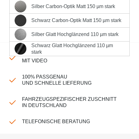
Silber Carbon-Optik Matt 150 µm stark
Silber Carbon-Optik Matt 150 µm stark
Sofort versandfertig, Lieferzeit 1-3 Werktage innerhalb
Deutschlands **
Schwarz Carbon-Optik Matt 150 µm stark
Schwarz Carbon-Optik Matt 150 µm stark
Produktnummer:
LK-CP-240-321
Silber Glatt Hochglänzend 110 µm stark
Silber Glatt Hochglänzend 110 µm stark
Schwarz Glatt Hochglänzend 110 µm
Schwarz Glatt Hochglänzend 110 µm stark
stark
EINFACHE MONTAGE
MIT VIDEO
100% PASSGENAU
UND SCHNELLE LIEFERUNG
FAHRZEUGSPEZIFISCHER ZUSCHNITT
IN DEUTSCHLAND
TELEFONISCHE BERATUNG