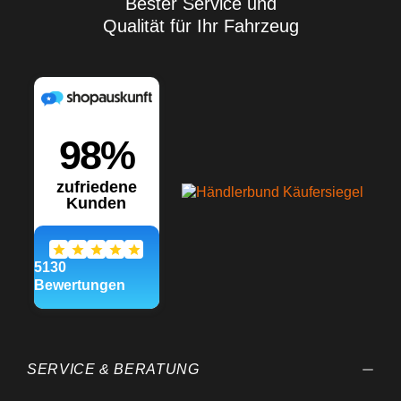
Bester Service und
jeglicher Art Mit
selbstklebender Filzkante,
Qualität für Ihr Fahrzeug
erspart das Umwickeln mit
einem Tuch beim Rakeln
Schnelle Befestigung der
Filzkante auf dem Rakel
durch selbstklebende
Eigenschaft Maße: 72mm x
100mm Nicht nur
Lackschutzfolien, auch
andere Aufkleber,
Werbefolien und
Fensterfolien lassen sich
damit verarbeiten.
Entstehende Luftblasen
lassen sich somit leicht
herausdrücken. Wir
empfehlen dennoch, um ein
Verkratzen der Folie zu
vermeiden, die Folie mit
Wasser zu besprühen - so
entstehen garantiert keine
Kratzer in der Folie. Die
Verarbeitungsangaben sind
Empfehlungen, die auf
SERVICE & BERATUNG
unseren Versuchen und
Erfahrungen beruhen; vor