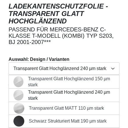
LADEKANTENSCHUTZFOLIE -
TRANSPARENT GLATT
HOCHGLÄNZEND
PASSEND FÜR MERCEDES-BENZ C-
KLASSE T-MODELL (KOMBI) TYP S203,
BJ 2001-2007***
Auswahl: Design / Varianten
Transparent Glatt Hochglänzend 240 µm stark
Transparent Glatt Hochglänzend 150 µm
Regulärer Preis:
26,90 €
Transparent Glatt Hochglänzend 150 µm stark
stark
Preise inkl. MwSt. zzgl. Versandkosten
Transparent Glatt Hochglänzend 240 µm
Transparent Glatt Hochglänzend 240 µm stark
stark
Produkt Anzahl: Gib den gewünschten Wert 
Transparent Glatt MATT 110 µm stark
Transparent Glatt MATT 110 µm stark
IN DEN WARENKORB
Schwarz Strukturiert Matt 190 µm stark
Schwarz Strukturiert Matt 190 µm stark