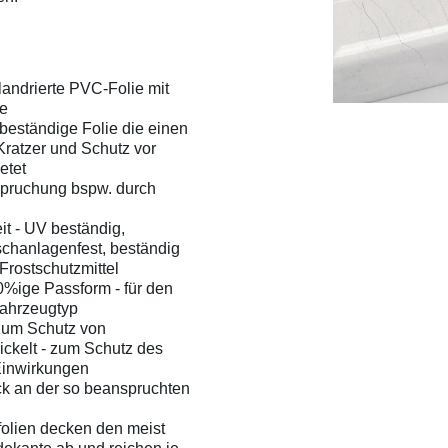
landrierte PVC-Folie mit
he
beständige Folie die einen
ratzer und Schutz vor
etet
nspruchung bspw. durch
it - UV beständig,
chanlagenfest, beständig
Frostschutzmittel
%ige Passform - für den
ahrzeugtyp
zum Schutz von
ckelt - zum Schutz des
Einwirkungen
ck an der so beanspruchten
olien decken den meist