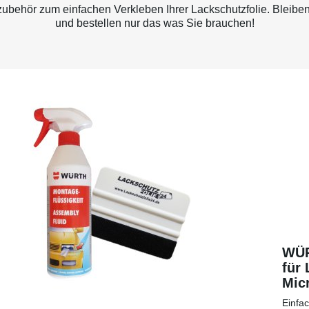
behör zum einfachen Verkleben Ihrer Lackschutzfolie. Bleiben
und bestellen nur das was Sie brauchen!
WÜR
für 
Micr
eine
Einfa