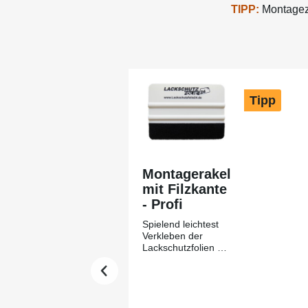
TIPP:
Montagezu
Produktgalerie überspringen
Tipp
Montagerakel
mit Filzkante
- Profi
Spielend leichtest
Verkleben der
Lackschutzfolien mit
Hilfe des
Montagerakels +
Filzkante aus
unserem Hause-
Lackschutzfolie24