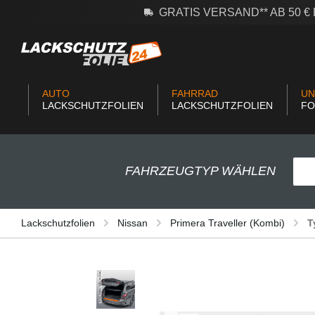
GRATIS VERSAND** AB 50 
m Hauptinhalt springen
Zur Suche springen
Zur Hauptnavigation springen
AUTO
FAHRRAD
UN
LACKSCHUTZFOLIEN
LACKSCHUTZFOLIEN
FO
FAHRZEUGTYP WÄHLEN
Lackschutzfolien
Nissan
Primera Traveller (Kombi)
T
Bildergalerie überspringen