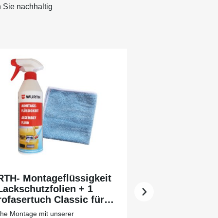
 Sie nachhaltig
TH- Montageflüssigkeit
Lackschutzfolien + 1
ofasertuch Classic für
 leichtere Vorreinigung
che Montage mit unserer