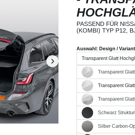
HOCHGL
PASSEND FÜR NISS
(KOMBI) TYP P12, BJ
Auswahl: Design / Varian
Transparent Glatt Hochg
Transparent Glat
Transparent Glatt Hochg
Beschreibung
Eigensch
Transparent Glat
Transparent Glatt Hochg
Regulärer Preis:
26,90 €
Transparent Glat
Transparent Glatt MATT 
Preise inkl. MwSt. zzgl. Ver
Schwarz Strukturi
Produkt Anzahl: G
Schwarz Strukturiert Mat
Silber Carbon-Op
Silber Carbon-Optik Matt