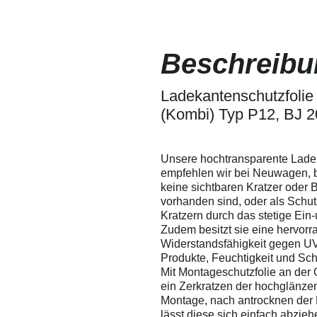
sich somit leicht
Lackschutz
herausdrücken. Wir
Fensterfoli
empfehlen
lassen sic
dennoch, um ein
ein Verkrat
Beschreibu
Verkratzen der Folie
besprühen -
zu vermeiden, die
Verarbeitu
Folie mit Wasser zu
Versuchen 
besprühen - so
Ladekantenschutzfolie 
Eigenversu
entstehen garantiert
Anwendunge
(Kombi) Typ P12, BJ 
keine Kratzer in der
übernehmen
Folie.
Verarbeitu
technische 
Ausschluss 
Unsere hochtransparente Lade
Auskunft g
empfehlen wir bei Neuwagen, 
Leistungsum
keine sichtbaren Kratzer oder
gewährleist
vorhanden sind, oder als Schu
Änderungen
Kratzern durch das stetige Ein
Zudem besitzt sie eine hervor
Widerstandsfähigkeit gegen UV
Produkte, Feuchtigkeit und Sc
Mit Montageschutzfolie an der 
ein Zerkratzen der hochglänze
Montage, nach antrocknen der 
lässt diese sich einfach abzieh