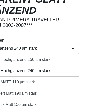
ÄNZEND
AN PRIMERA TRAVELLER
 2003-2007***
ten
länzend 240 µm stark
t Hochglänzend 150 µm stark
Herstellerangabe /
länzend 150 µm stark
aften
Produktsicherheit
t Hochglänzend 240 µm stark
länzend 240 µm stark
t MATT 110 µm stark
110 µm stark
sandkosten
ert Matt 190 µm stark
ib den gewünschten Wert ein oder benutze 
t 190 µm stark
IN DEN WARENKORB
tik Matt 150 µm stark
 150 µm stark