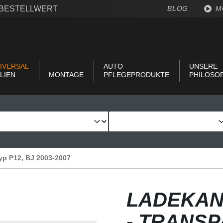
€ BESTELLWERT
BLOG
M
IVERSAL
AUTO
UNSERE
LIEN
MONTAGE
PFLEGEPRODUKTE
PHILOSO
yp P12, BJ 2003-2007
LADEKAN
- TRANS