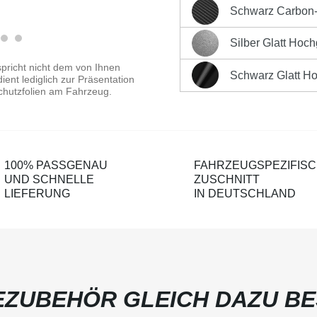
Sofort versandfertig, Liefe
Schwarz Carbon-O
Schwarz Carbon-Optik Ma
Produktnummer:
LK-CP-2
Silber Glatt Hoc
Silber Glatt Hochglänzen
pricht nicht dem von Ihnen
Schwarz Glatt H
ent lediglich zur Präsentation
Schwarz Glatt Hochglänz
chutzfolien am Fahrzeug.
100% PASSGENAU
FAHRZEUGSPEZIFIS
UND SCHNELLE
ZUSCHNITT
LIEFERUNG
IN DEUTSCHLAND
ZUBEHÖR GLEICH DAZU BE