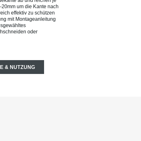
dekante ab und reichen je
0-20mm um die Kante nach
ich effektiv zu schützen
ung mit Montageanleitung
usgewähltes
chschneiden oder
E & NUTZUNG