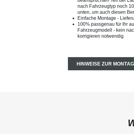
beanspruchten Teil der La
nach Fahrzeugtyp noch 1
unten, um auch diesen Bere
Einfache Montage - Liefer
100% passgenau für Ihr a
Fahrzeugmodell - kein na
korrigieren notwendig
HINWEISE ZUR MONTAG
W