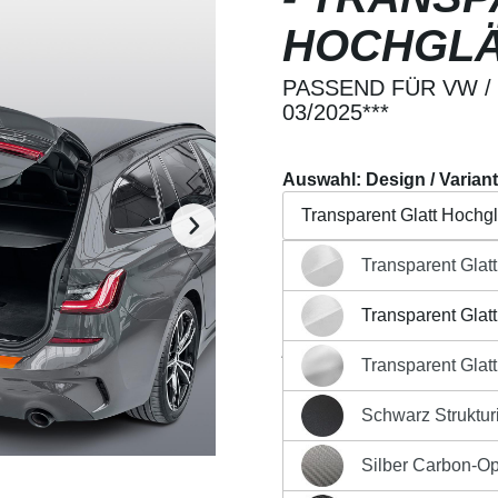
HOCHGL
PASSEND FÜR VW /
03/2025***
Auswahl: Design / Varian
Transparent Glatt Hochg
Transparent Glat
Transparent Glatt Hochg
Beschreibung
Eigensch
Transparent Glat
Transparent Glatt Hochg
Regulärer Preis:
26,90 €
Transparent Glat
Transparent Glatt MATT 
Preise inkl. MwSt. zzgl. Ver
Schwarz Strukturi
Produkt Anzahl: G
Schwarz Strukturiert Mat
Silber Carbon-Op
Silber Carbon-Optik Matt