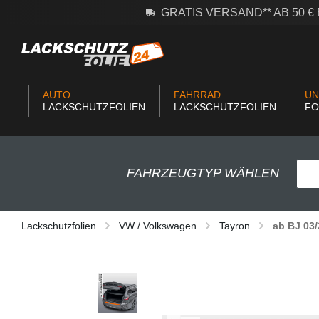
GRATIS VERSAND** AB 50 
m Hauptinhalt springen
Zur Suche springen
Zur Hauptnavigation springen
AUTO
FAHRRAD
UN
LACKSCHUTZFOLIEN
LACKSCHUTZFOLIEN
FO
FAHRZEUGTYP WÄHLEN
Lackschutzfolien
VW / Volkswagen
Tayron
ab BJ 03
Bildergalerie überspringen