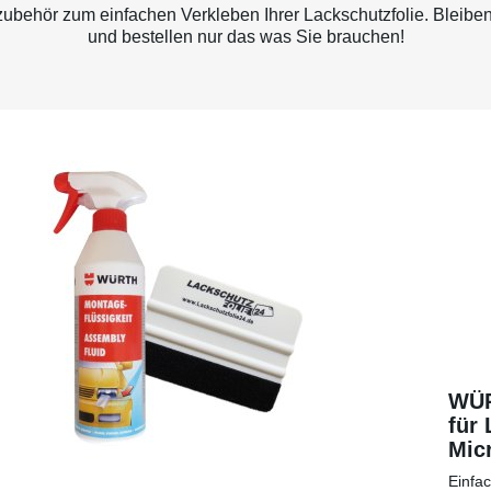
behör zum einfachen Verkleben Ihrer Lackschutzfolie. Bleiben
und bestellen nur das was Sie brauchen!
WÜR
für 
Micr
eine
Einfa