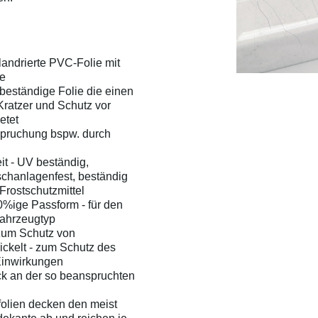
landrierte PVC-Folie mit
he
beständige Folie die einen
ratzer und Schutz vor
etet
nspruchung bspw. durch
it - UV beständig,
chanlagenfest, beständig
Frostschutzmittel
%ige Passform - für den
ahrzeugtyp
zum Schutz von
ckelt - zum Schutz des
Einwirkungen
ck an der so beanspruchten
olien decken den meist