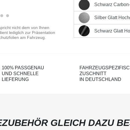
Sofort versandfertig, Liefe
Schwarz Carbon-O
Schwarz Carbon-Optik Ma
Produktnummer:
LK-CP-2
Silber Glatt Hoc
Silber Glatt Hochglänzen
pricht nicht dem von Ihnen
Schwarz Glatt H
ent lediglich zur Präsentation
Schwarz Glatt Hochglänz
chutzfolien am Fahrzeug.
100% PASSGENAU
FAHRZEUGSPEZIFIS
UND SCHNELLE
ZUSCHNITT
LIEFERUNG
IN DEUTSCHLAND
ZUBEHÖR GLEICH DAZU BE