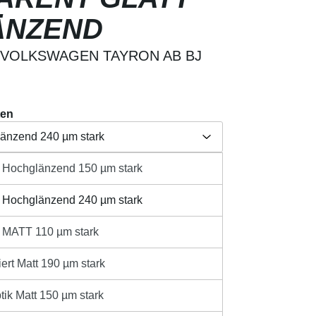
ÄNZEND
 VOLKSWAGEN TAYRON AB BJ
ten
länzend 240 µm stark
t Hochglänzend 150 µm stark
Herstellerangabe /
länzend 150 µm stark
aften
Produktsicherheit
t Hochglänzend 240 µm stark
länzend 240 µm stark
t MATT 110 µm stark
110 µm stark
sandkosten
ert Matt 190 µm stark
ib den gewünschten Wert ein oder benutze 
t 190 µm stark
IN DEN WARENKORB
tik Matt 150 µm stark
 150 µm stark