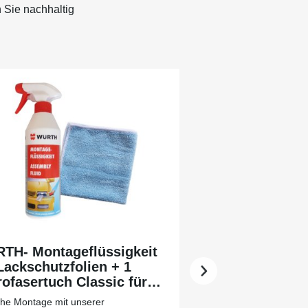
 Sie nachhaltig
TH- Montageflüssigkeit
Lackschutzfolien + 1
ofasertuch Classic für
 leichtere Vorreinigung
che Montage mit unserer