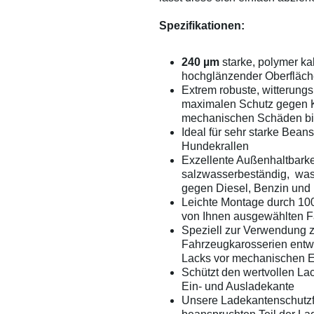
Spezifikationen:
240 µm
starke, polymer ka
hochglänzender Oberfläc
Extrem robuste, witterungs
maximalen Schutz gegen K
mechanischen Schäden bi
Ideal für sehr starke Bea
Hundekrallen
Exzellente Außenhaltbarke
salzwasserbeständig, was
gegen Diesel, Benzin und 
Leichte Montage durch 100
von Ihnen ausgewählten F
Speziell zur Verwendung 
Fahrzeugkarosserien entwi
Lacks vor mechanischen 
Schützt den wertvollen La
Ein- und Ausladekante
Unsere Ladekantenschutzf