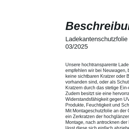
sich somit leicht
Lackschutz
herausdrücken. Wir
Fensterfoli
empfehlen
lassen sic
dennoch, um ein
ein Verkrat
Beschreibu
Verkratzen der Folie
besprühen -
zu vermeiden, die
Verarbeitu
Folie mit Wasser zu
Versuchen 
besprühen - so
Ladekantenschutzfolie
Eigenversu
entstehen garantiert
Anwendunge
03/2025
keine Kratzer in der
übernehmen
Folie.
Verarbeitu
technische 
Ausschluss 
Unsere hochtransparente Lade
Auskunft g
empfehlen wir bei Neuwagen, 
Leistungsum
keine sichtbaren Kratzer oder
gewährleist
vorhanden sind, oder als Schu
Änderungen
Kratzern durch das stetige Ein
Zudem besitzt sie eine hervor
Widerstandsfähigkeit gegen UV
Produkte, Feuchtigkeit und Sc
Mit Montageschutzfolie an der 
ein Zerkratzen der hochglänze
Montage, nach antrocknen der 
lässt diese sich einfach abzieh