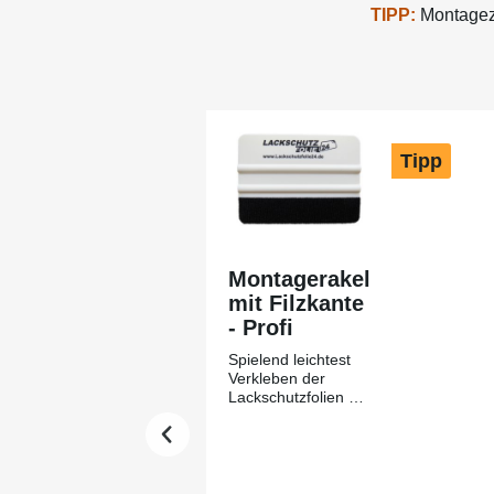
TIPP:
Montagezu
Produktgalerie überspringen
Tipp
Montagerakel
mit Filzkante
- Profi
Spielend leichtest
Verkleben der
Lackschutzfolien mit
Hilfe des
Montagerakels +
Filzkante aus
unserem Hause-
Lackschutzfolie24