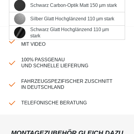
Deutschlands **
Schwarz Carbon-Optik Matt 150 µm stark
Schwarz Carbon-Optik Matt 150 µm stark
Produktnummer:
LK-CPm-110-2234
Silber Glatt Hochglänzend 110 µm stark
Silber Glatt Hochglänzend 110 µm stark
Schwarz Glatt Hochglänzend 110 µm
Schwarz Glatt Hochglänzend 110 µm stark
stark
EINFACHE MONTAGE
MIT VIDEO
100% PASSGENAU
UND SCHNELLE LIEFERUNG
FAHRZEUGSPEZIFISCHER ZUSCHNITT
IN DEUTSCHLAND
TELEFONISCHE BERATUNG
MONTAGEZUBEHÖR GLEICH DAZU