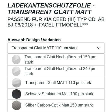
LADEKANTENSCHUTZFOLIE -
TRANSPARENT GLATT MATT
PASSEND FÜR KIA CEED (III) TYP CD, AB
BJ 06/2018 + FACELIFTMODELL***
Auswahl: Design / Varianten
Transparent Glatt MATT 110 µm stark
Transparent Glatt Hochglänzend 150 µm
Regulärer Preis:
19,90 €
Transparent Glatt Hochglänzend 150 µm stark
stark
Preise inkl. MwSt. zzgl. Versandkosten
Transparent Glatt Hochglänzend 240 µm
Transparent Glatt Hochglänzend 240 µm stark
stark
Produkt Anzahl: Gib den gewünschten Wert 
Transparent Glatt MATT 110 µm stark
Transparent Glatt MATT 110 µm stark
IN DEN WARENKORB
Schwarz Strukturiert Matt 190 µm stark
Schwarz Strukturiert Matt 190 µm stark
Silber Carbon-Optik Matt 150 µm stark
Silber Carbon-Optik Matt 150 µm stark
Sofort versandfertig, Lieferzeit 1-3 Werktage innerhalb