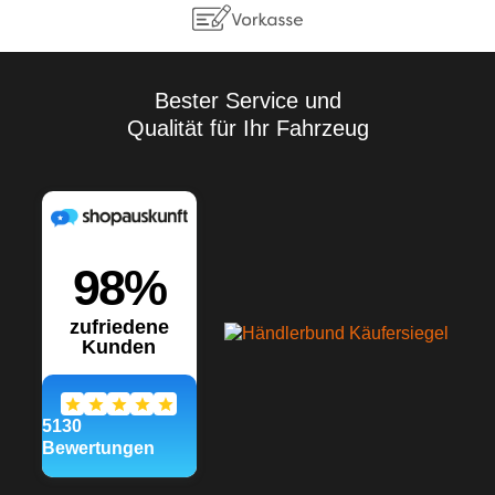
Vielzahl der Anwendungen
sowie der Lagerungs- und
Verarbeitungsbedingungen
übernehmen wir keine
Gewährleistung für ein
Bester Service und
bestimmtes
Qualität für Ihr Fahrzeug
Verarbeitungsergebnis.
Soweit unser kostenloser
Kundendienst technische
Auskünfte gibt bzw.
beratend tätig wird, erfolgt
dies unter Ausschluss
jeglicher Haftung, es sei
denn, die Beratung bzw.
Auskunft gehört zu unserem
geschuldeten, vertraglich
vereinbarten
Leistungsumfang oder der
Berater handelte vorsätzlich.
Wir gewährleisten gleich
bleibende Qualität unserer
Produkte, technische
Änderungen und
Weiterentwicklungen
behalten wir uns vor.