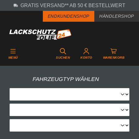
GRATIS VERSAND** AB 50 € BESTELLWERT
Zum Hauptinhalt springen
ENDKUNDENSHOP
HÄNDLERSHOP
MENÜ
SUCHEN
KONTO
WARENKORB
FAHRZEUGTYP WÄHLEN