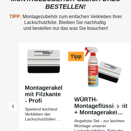
BESTELLEN!
TIPP:
Montagezubehör zum einfachen Verkleben Ihrer
Lackschutzfolie. Bleiben Sie nachhaltig
und bestellen nur das was Sie brauchen!
Produktgalerie überspringen
Tipp
Montagerakel
mit Filzkante
WÜRTH-
- Profi
Montageflüssigkeit
Spielend leichtest
+ Montagerakel
Verkleben der
mit Filzkante Profi
Lackschutzfolien mit
Angebots-Set - zur leichten
Hilfe des
Montage unserer
Montagerakels +
Lackschutzfolien. Einfache