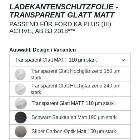
LADEKANTENSCHUTZFOLIE -
TRANSPARENT GLATT MATT
PASSEND FÜR FORD KA PLUS (III)
ACTIVE, AB BJ 2018***
Auswahl: Design / Varianten
Transparent Glatt MATT 110 µm stark
Transparent Glatt Hochglänzend 150 µm
Regulärer Preis:
19,90 €
Transparent Glatt Hochglänzend 150 µm stark
stark
Preise inkl. MwSt. zzgl. Versandkosten
Transparent Glatt Hochglänzend 240 µm
Transparent Glatt Hochglänzend 240 µm stark
stark
Produkt Anzahl: Gib den gewünschten Wert 
Transparent Glatt MATT 110 µm stark
Transparent Glatt MATT 110 µm stark
IN DEN WARENKORB
Schwarz Strukturiert Matt 190 µm stark
Schwarz Strukturiert Matt 190 µm stark
Silber Carbon-Optik Matt 150 µm stark
Silber Carbon-Optik Matt 150 µm stark
Sofort versandfertig, Lieferzeit 1-3 Werktage innerhalb