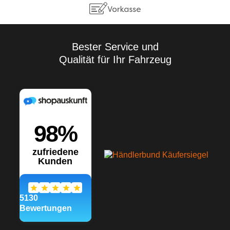
Vielzahl der Anwendungen
sowie der Lagerungs- und
Verarbeitungsbedingungen
übernehmen wir keine
Gewährleistung für ein
Bester Service und
bestimmtes
Qualität für Ihr Fahrzeug
Verarbeitungsergebnis.
Soweit unser kostenloser
Kundendienst technische
Auskünfte gibt bzw.
beratend tätig wird, erfolgt
dies unter Ausschluss
jeglicher Haftung, es sei
denn, die Beratung bzw.
Auskunft gehört zu unserem
geschuldeten, vertraglich
vereinbarten
Leistungsumfang oder der
Berater handelte vorsätzlich.
Wir gewährleisten gleich
bleibende Qualität unserer
Produkte, technische
Änderungen und
Weiterentwicklungen
behalten wir uns vor.