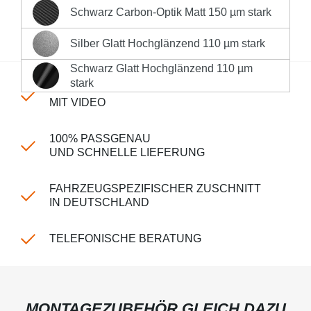
Deutschlands **
Schwarz Carbon-Optik Matt 150 µm stark
Schwarz Carbon-Optik Matt 150 µm stark
Produktnummer:
LK-CPm-110-2465
Silber Glatt Hochglänzend 110 µm stark
Silber Glatt Hochglänzend 110 µm stark
Schwarz Glatt Hochglänzend 110 µm
Schwarz Glatt Hochglänzend 110 µm stark
stark
EINFACHE MONTAGE
MIT VIDEO
100% PASSGENAU
UND SCHNELLE LIEFERUNG
FAHRZEUGSPEZIFISCHER ZUSCHNITT
IN DEUTSCHLAND
TELEFONISCHE BERATUNG
MONTAGEZUBEHÖR GLEICH DAZU