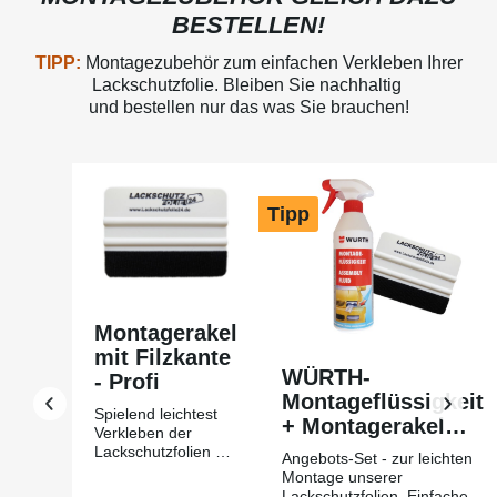
BESTELLEN!
TIPP:
Montagezubehör zum einfachen Verkleben Ihrer
Lackschutzfolie. Bleiben Sie nachhaltig
und bestellen nur das was Sie brauchen!
Produktgalerie überspringen
Tipp
Montagerakel
mit Filzkante
WÜRTH-
- Profi
Montageflüssigkeit
Spielend leichtest
+ Montagerakel
Verkleben der
mit Filzkante Profi
Lackschutzfolien mit
Angebots-Set - zur leichten
Hilfe des
Montage unserer
Montagerakels +
Lackschutzfolien. Einfache