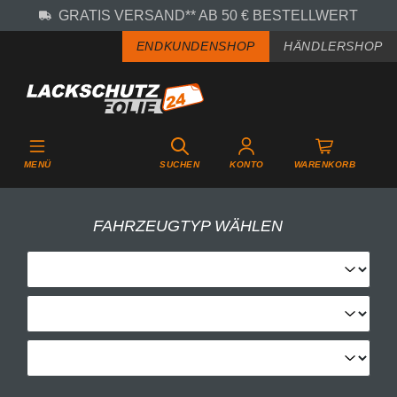
GRATIS VERSAND** AB 50 € BESTELLWERT
Zum Hauptinhalt springen
ENDKUNDENSHOP
HÄNDLERSHOP
MENÜ
SUCHEN
KONTO
WARENKORB
FAHRZEUGTYP WÄHLEN