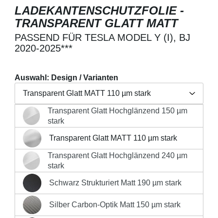
LADEKANTENSCHUTZFOLIE -
TRANSPARENT GLATT MATT
PASSEND FÜR TESLA MODEL Y (I), BJ
2020-2025***
Auswahl: Design / Varianten
Transparent Glatt MATT 110 µm stark
Transparent Glatt Hochglänzend 150 µm
Regulärer Preis:
19,90 €
Transparent Glatt Hochglänzend 150 µm stark
stark
Preise inkl. MwSt. zzgl. Versandkosten
Transparent Glatt MATT 110 µm stark
Transparent Glatt MATT 110 µm stark
Produkt Anzahl: Gib den gewünschten Wert 
Transparent Glatt Hochglänzend 240 µm
Transparent Glatt Hochglänzend 240 µm stark
stark
IN DEN WARENKORB
Schwarz Strukturiert Matt 190 µm stark
Schwarz Strukturiert Matt 190 µm stark
Silber Carbon-Optik Matt 150 µm stark
Silber Carbon-Optik Matt 150 µm stark
Sofort versandfertig, Lieferzeit 1-3 Werktage innerhalb