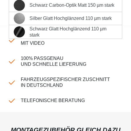
Deutschlands **
Schwarz Carbon-Optik Matt 150 µm stark
Schwarz Carbon-Optik Matt 150 µm stark
Produktnummer:
LK-CPm-110-2760
Silber Glatt Hochglänzend 110 µm stark
Silber Glatt Hochglänzend 110 µm stark
Schwarz Glatt Hochglänzend 110 µm
Schwarz Glatt Hochglänzend 110 µm stark
stark
EINFACHE MONTAGE
MIT VIDEO
100% PASSGENAU
UND SCHNELLE LIEFERUNG
FAHRZEUGSPEZIFISCHER ZUSCHNITT
IN DEUTSCHLAND
TELEFONISCHE BERATUNG
MONTAGEZUBEHÖR GLEICH DAZU