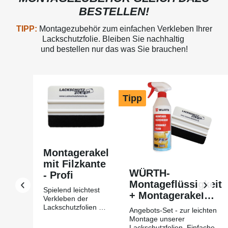
BESTELLEN!
TIPP:
Montagezubehör zum einfachen Verkleben Ihrer
Lackschutzfolie. Bleiben Sie nachhaltig
und bestellen nur das was Sie brauchen!
Produktgalerie überspringen
Tipp
Montagerakel
mit Filzkante
WÜRTH-
- Profi
Montageflüssigkeit
Spielend leichtest
+ Montagerakel
Verkleben der
mit Filzkante Profi
Lackschutzfolien mit
Angebots-Set - zur leichten
Hilfe des
Montage unserer
Montagerakels +
Lackschutzfolien. Einfache