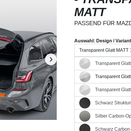
MATT
PASSEND FÜR MAZDA
Auswahl: Design / Varian
Transparent Glatt MATT 
Transparent Glat
Transparent Glatt Hochg
Beschreibung
Eigensch
Transparent Glat
Transparent Glatt MATT 
Regulärer Preis:
19,90 €
Transparent Glat
Transparent Glatt Hochg
Preise inkl. MwSt. zzgl. Ver
Schwarz Strukturi
Produkt Anzahl: G
Schwarz Strukturiert Mat
Silber Carbon-Op
Silber Carbon-Optik Matt
Sofort versandfertig, Liefe
Schwarz Carbon-O