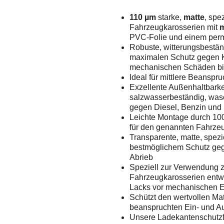
110 µm
starke,
matte
, spe
Fahrzeugkarosserien mit
m
PVC-Folie und einem perm
Robuste, witterungsbestän
maximalen Schutz gegen K
mechanischen Schäden bi
Ideal für mittlere Beansp
Exzellente Außenhaltbarke
salzwasserbeständig, was
gegen Diesel, Benzin und 
Leichte Montage durch 100
für den genannten Fahrze
Transparente, matte, spezi
bestmöglichem Schutz geg
Abrieb
Speziell zur Verwendung 
Fahrzeugkarosserien entwi
Lacks vor mechanischen 
Schützt den wertvollen Ma
beanspruchten Ein- und A
Unsere Ladekantenschutzf