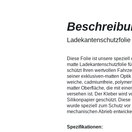
sich somit leicht
Lackschutz
herausdrücken. Wir
Fensterfoli
empfehlen
lassen sic
dennoch, um ein
ein Verkrat
Beschreibu
Verkratzen der Folie
besprühen -
zu vermeiden, die
Verarbeitu
Folie mit Wasser zu
Versuchen 
besprühen - so
Ladekantenschutzfolie
Eigenversu
entstehen garantiert
Anwendunge
keine Kratzer in der
übernehmen
Folie.
Verarbeitu
Diese Folie ist unsere speziell
technische 
matte Ladekantenschutzfolie fü
Ausschluss 
Auskunft g
schützt Ihren wertvollen Fahrze
Leistungsum
seiner exklusiven-matten Optik 
gewährleist
weiche, cadmiumfreie, polymer 
Änderungen
matter Oberfläche, die mit ein
versehen ist. Der Kleber wird 
Silikonpapier geschützt. Diese 
wurde speziell zum Schutz vor R
mechanischen Abrieb entwick
Spezifikationen: