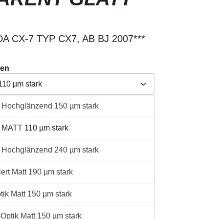
 CX-7 TYP CX7, AB BJ 2007***
ten
110 µm stark
t Hochglänzend 150 µm stark
Herstellerangabe /
länzend 150 µm stark
aften
Produktsicherheit
t MATT 110 µm stark
110 µm stark
t Hochglänzend 240 µm stark
länzend 240 µm stark
sandkosten
ert Matt 190 µm stark
ib den gewünschten Wert ein oder benutze 
t 190 µm stark
IN DEN WARENKORB
tik Matt 150 µm stark
 150 µm stark
rzeit 1-3 Werktage innerhalb Deutschlands **
ptik Matt 150 µm stark