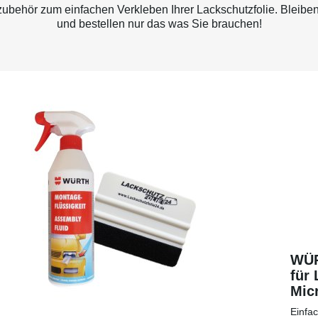
behör zum einfachen Verkleben Ihrer Lackschutzfolie. Bleiben
und bestellen nur das was Sie brauchen!
WÜR
für 
Micr
eine
Einfa