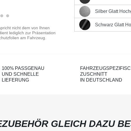
Schwarz Carbon-Optik Ma
Produktnummer:
LK-CPm
Silber Glatt Hoc
Silber Glatt Hochglänzen
Schwarz Glatt H
Schwarz Glatt Hochglänz
pricht nicht dem von Ihnen
ent lediglich zur Präsentation
chutzfolien am Fahrzeug.
100% PASSGENAU
FAHRZEUGSPEZIFIS
UND SCHNELLE
ZUSCHNITT
LIEFERUNG
IN DEUTSCHLAND
ZUBEHÖR GLEICH DAZU BE