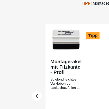
TIPP:
Montagezu
Produktgalerie überspringen
Tipp
Montagerakel
mit Filzkante
- Profi
Spielend leichtest
Verkleben der
Lackschutzfolien mit
Hilfe des
Montagerakels +
Filzkante aus
unserem Hause-
Lackschutzfolie24