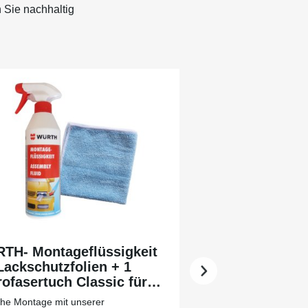
 Sie nachhaltig
TH- Montageflüssigkeit
Lackschutzfolien + 1
ofasertuch Classic für
 leichtere Vorreinigung
che Montage mit unserer