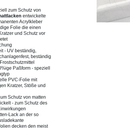
ziell zum Schutz von
attlacken
entwickelte
anenten Acrylkleber
dige Folie die einen
ratzer und Schutz vor
etet
ruchung
it - UV beständig,
chanlagenfest, beständig
Frostschutzmittel
%ige Paßform - speziell
ugtyp
elle PVC-Folie mit
en Kratzer, Stöße und
zum Schutz von matten
ckelt - zum Schutz des
Einwirkungen
tten-Lack an der so
usladekante
olien decken den meist