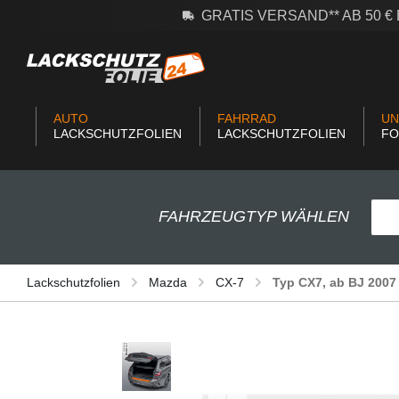
GRATIS VERSAND** AB 50 
m Hauptinhalt springen
Zur Suche springen
Zur Hauptnavigation springen
AUTO
FAHRRAD
UN
LACKSCHUTZFOLIEN
LACKSCHUTZFOLIEN
FO
FAHRZEUGTYP WÄHLEN
Lackschutzfolien
Mazda
CX-7
Typ CX7, ab BJ 2007
Bildergalerie überspringen