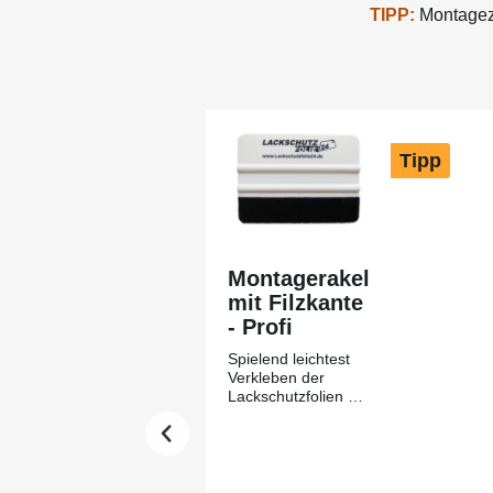
TIPP:
Montagezu
Produktgalerie überspringen
Tipp
Montagerakel
mit Filzkante
- Profi
Spielend leichtest
Verkleben der
Lackschutzfolien mit
Hilfe des
Montagerakels +
Filzkante aus
unserem Hause-
Lackschutzfolie24