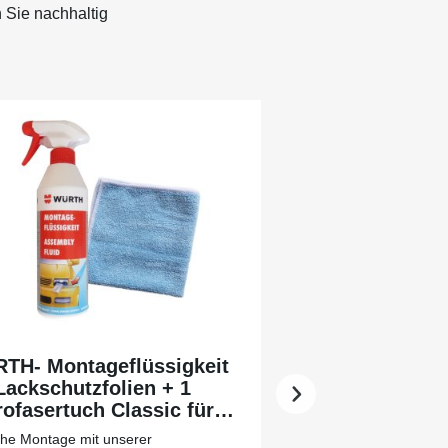
 Sie nachhaltig
TH- Montageflüssigkeit
Lackschutzfolien + 1
ofasertuch Classic für
 leichtere Vorreinigung
che Montage mit unserer