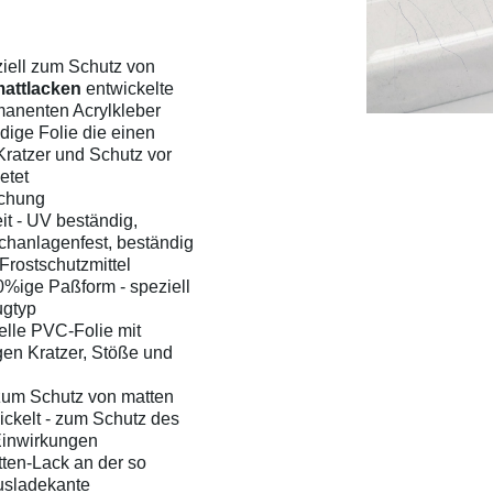
ziell zum Schutz von
attlacken
entwickelte
anenten Acrylkleber
dige Folie die einen
ratzer und Schutz vor
etet
ruchung
it - UV beständig,
chanlagenfest, beständig
Frostschutzmittel
%ige Paßform - speziell
ugtyp
elle PVC-Folie mit
en Kratzer, Stöße und
zum Schutz von matten
ckelt - zum Schutz des
Einwirkungen
tten-Lack an der so
usladekante