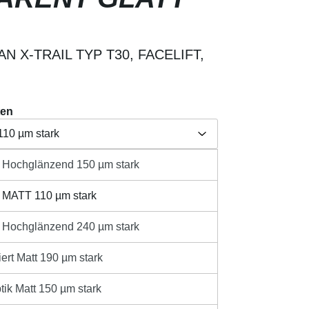
N X-TRAIL TYP T30, FACELIFT,
ten
110 µm stark
t Hochglänzend 150 µm stark
Herstellerangabe /
länzend 150 µm stark
aften
Produktsicherheit
t MATT 110 µm stark
110 µm stark
t Hochglänzend 240 µm stark
länzend 240 µm stark
sandkosten
ert Matt 190 µm stark
ib den gewünschten Wert ein oder benutze 
t 190 µm stark
IN DEN WARENKORB
tik Matt 150 µm stark
 150 µm stark