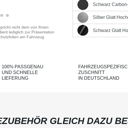
Sofort versandfertig, Liefe
Schwarz Carbon-O
Schwarz Carbon-Optik Ma
Produktnummer:
LK-CPm
Silber Glatt Hoc
Silber Glatt Hochglänzen
pricht nicht dem von Ihnen
Schwarz Glatt H
ent lediglich zur Präsentation
Schwarz Glatt Hochglänz
chutzfolien am Fahrzeug.
100% PASSGENAU
FAHRZEUGSPEZIFIS
UND SCHNELLE
ZUSCHNITT
LIEFERUNG
IN DEUTSCHLAND
ZUBEHÖR GLEICH DAZU BE