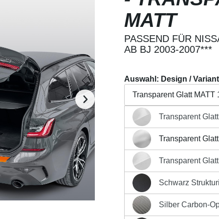
MATT
PASSEND FÜR NISSA
AB BJ 2003-2007***
Auswahl: Design / Varian
Transparent Glatt MATT 
Transparent Glat
Transparent Glatt Hochg
Beschreibung
Eigensch
Transparent Glat
Transparent Glatt MATT 
Regulärer Preis:
19,90 €
Transparent Glat
Transparent Glatt Hochg
Preise inkl. MwSt. zzgl. Ver
Schwarz Strukturi
Produkt Anzahl: G
Schwarz Strukturiert Mat
Silber Carbon-Op
Silber Carbon-Optik Matt