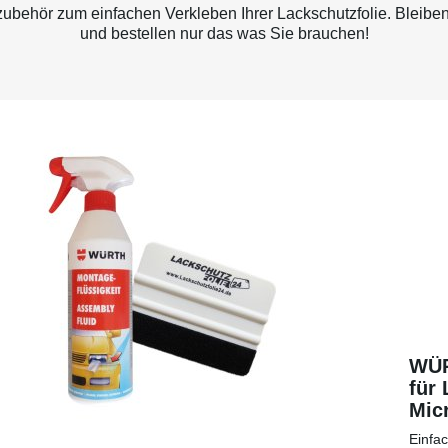
behör zum einfachen Verkleben Ihrer Lackschutzfolie. Bleiben
und bestellen nur das was Sie brauchen!
WÜR
für 
Micr
eine
Einfa