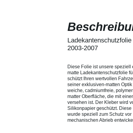
sich somit leicht
Lackschutz
herausdrücken. Wir
Fensterfoli
empfehlen
lassen sic
dennoch, um ein
ein Verkrat
Beschreibu
Verkratzen der Folie
besprühen -
zu vermeiden, die
Verarbeitu
Folie mit Wasser zu
Versuchen 
besprühen - so
Ladekantenschutzfolie 
Eigenversu
entstehen garantiert
Anwendunge
2003-2007
keine Kratzer in der
übernehmen
Folie.
Verarbeitu
technische 
Ausschluss 
Diese Folie ist unsere speziell
Auskunft g
matte Ladekantenschutzfolie fü
Leistungsum
schützt Ihren wertvollen Fahrze
gewährleist
seiner exklusiven-matten Optik 
Änderungen
weiche, cadmiumfreie, polymer 
matter Oberfläche, die mit ein
versehen ist. Der Kleber wird 
Silikonpapier geschützt. Diese 
wurde speziell zum Schutz vor R
mechanischen Abrieb entwick