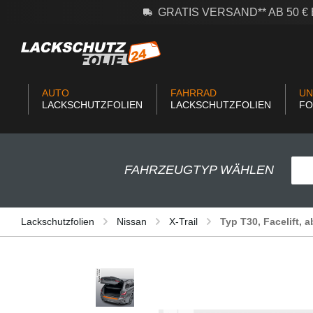
GRATIS VERSAND** AB 50 
m Hauptinhalt springen
Zur Suche springen
Zur Hauptnavigation springen
AUTO
FAHRRAD
UN
LACKSCHUTZFOLIEN
LACKSCHUTZFOLIEN
FO
FAHRZEUGTYP WÄHLEN
Lackschutzfolien
Nissan
X-Trail
Typ T30, Facelift, 
Bildergalerie überspringen