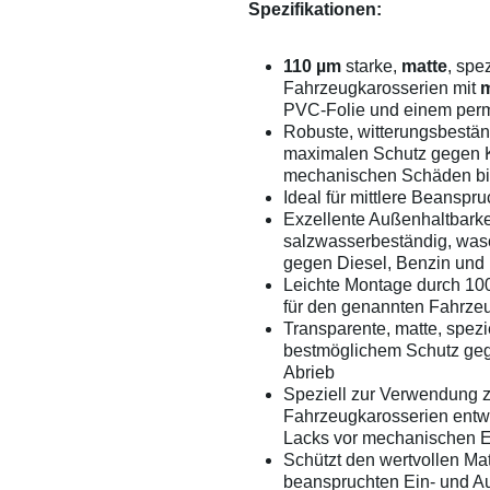
Spezifikationen:
110 µm
starke,
matte
, spe
Fahrzeugkarosserien mit
m
PVC-Folie und einem perm
Robuste, witterungsbestän
maximalen Schutz gegen K
mechanischen Schäden bi
Ideal für mittlere Beansp
Exzellente Außenhaltbarke
salzwasserbeständig, was
gegen Diesel, Benzin und 
Leichte Montage durch 100
für den genannten Fahrze
Transparente, matte, spezi
bestmöglichem Schutz geg
Abrieb
Speziell zur Verwendung 
Fahrzeugkarosserien entwi
Lacks vor mechanischen 
Schützt den wertvollen Ma
beanspruchten Ein- und A