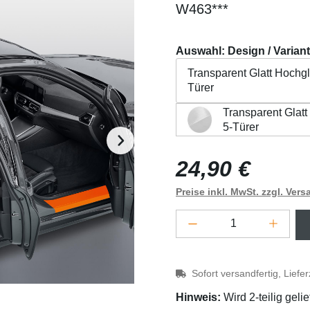
W463***
Auswahl: Design / Varian
Transparent Glatt Hochglä
Türer
Transparent Glatt
Transparent Glatt Hochglä
5-Türer
Beschreibung
Eigensch
Regulärer Preis:
24,90 €
Preise inkl. MwSt. zzgl. Ver
Produkt Anzahl: G
Sofort versandfertig, Liefe
Hinweis:
Wird 2-teilig gelie