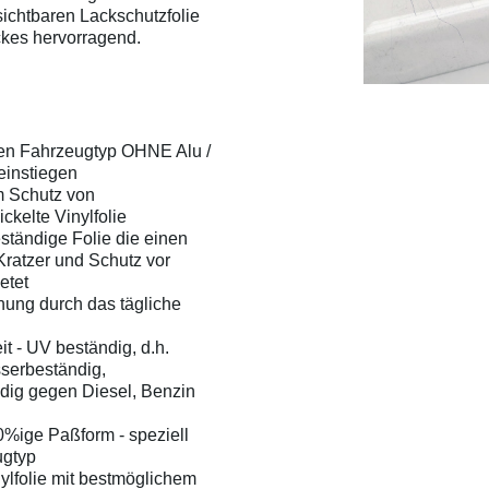
sichtbaren Lackschutzfolie
ckes hervorragend.
ten Fahrzeugtyp OHNE Alu /
einstiegen
m Schutz von
kelte Vinylfolie
ständige Folie die einen
ratzer und Schutz vor
etet
hung durch das tägliche
t - UV beständig, d.h.
serbeständig,
dig gegen Diesel, Benzin
%ige Paßform - speziell
ugtyp
ylfolie mit bestmöglichem