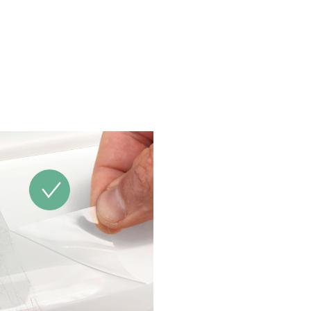
uführen. Aufgrund der Vielzahl der
dungen sowie der Lagerungs- und
beitungsbedingungen übernehmen wir
 Gewährleistung für ein bestimmtes
beitungsergebnis. Soweit unser
nloser Kundendienst technische
fte gibt bzw. beratend tätig wird,
t dies unter Ausschluss jeglicher
g, es sei denn, die Beratung bzw.
nft gehört zu unserem geschuldeten,
aglich vereinbarten Leistungsumfang
er Berater handelte vorsätzlich. Wir
leisten gleich bleibende Qualität
er Produkte, technische Änderungen
eiterentwicklungen behalten wir uns