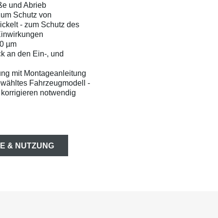
ße und Abrieb
zum Schutz von
ckelt - zum Schutz des
Einwirkungen
50 µm
ck an den Ein-, und
ung mit Montageanleitung
ewähltes Fahrzeugmodell -
korrigieren notwendig
E & NUTZUNG