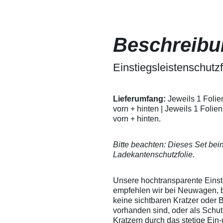
sich somit leicht
Lackschutz
herausdrücken. Wir
Fensterfoli
empfehlen
lassen sic
dennoch, um ein
ein Verkrat
Beschreibu
Verkratzen der Folie
besprühen -
zu vermeiden, die
Verarbeitu
Folie mit Wasser zu
Versuchen 
besprühen - so
Einstiegsleistenschut
Eigenversu
entstehen garantiert
Anwendunge
keine Kratzer in der
übernehmen
Folie.
Verarbeitu
Lieferumfang:
Jeweils 1 Folien
technische 
vorn + hinten | Jeweils 1 Folien
Ausschluss 
Auskunft g
vorn + hinten.
Leistungsum
gewährleist
Änderungen
Bitte beachten: Dieses Set bei
Ladekantenschutzfolie.
Unsere hochtransparente Einsti
empfehlen wir bei Neuwagen, 
keine sichtbaren Kratzer oder
vorhanden sind, oder als Schu
Kratzern durch das stetige Ein