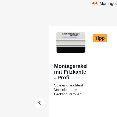
TIPP:
Montagezu
Produktgalerie überspringen
Tipp
Montagerakel
mit Filzkante
- Profi
Spielend leichtest
Verkleben der
Lackschutzfolien mit
Hilfe des
Montagerakels +
Filzkante aus
unserem Hause-
Lackschutzfolie24