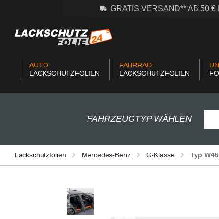
GRATIS VERSAND** AB 50 
m Hauptinhalt springen
Zur Suche springen
Zur Hauptnavigation springen
AUTO
FAHRRAD
UN
LACKSCHUTZFOLIEN
LACKSCHUTZFOLIEN
FO
FAHRZEUGTYP WÄHLEN
Lackschutzfolien
Mercedes-Benz
G-Klasse
Typ W46
Bildergalerie überspringen