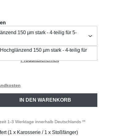
ten
nzend 150 µm stark - 4-teilig für 5-
 Hochglänzend 150 µm stark - 4-teilig für
Herstellerangabe /
nzend 150 µm stark - 4-teilig für 5-Türer
aften
Produktsicherheit
sandkosten
ib den gewünschten Wert ein oder benutze 
IN DEN WARENKORB
rzeit 1-3 Werktage innerhalb Deutschlands **
fert (1 x Karosserie / 1 x Stoßfänger)