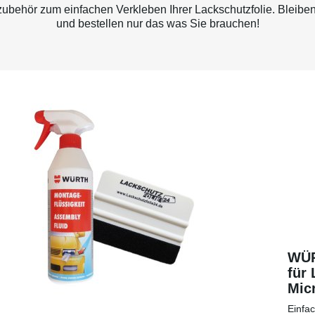
behör zum einfachen Verkleben Ihrer Lackschutzfolie. Bleiben
und bestellen nur das was Sie brauchen!
WÜR
für 
Micr
eine
Einfa