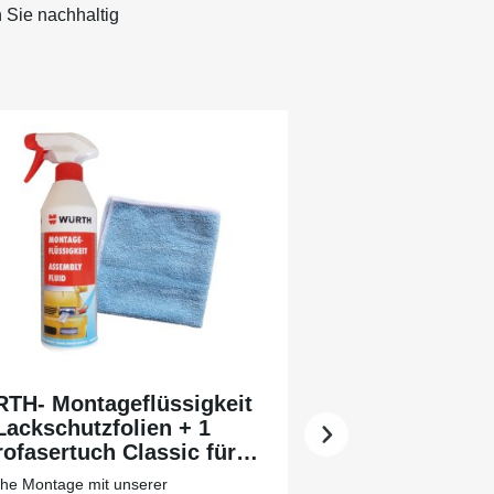
 Sie nachhaltig
TH- Montageflüssigkeit
Lackschutzfolien + 1
ofasertuch Classic für
 leichtere Vorreinigung
che Montage mit unserer