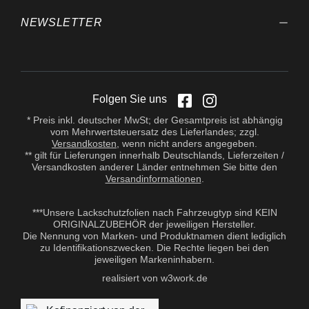
jedem Anwendungsfall sind
Eigenversuche
NEWSLETTER
durchzuführen. Aufgrund der
Vielzahl der Anwendungen
sowie der Lagerungs- und
Verarbeitungsbedingungen
übernehmen wir keine
Gewährleistung für ein
bestimmtes
Folgen Sie uns
Verarbeitungsergebnis.
* Preis inkl. deutscher MwSt; der Gesamtpreis ist abhängig
Soweit unser kostenloser
vom Mehrwertsteuersatz des Lieferlandes; zzgl.
Kundendienst technische
Versandkosten
, wenn nicht anders angegeben.
Auskünfte gibt bzw.
** gilt für Lieferungen innerhalb Deutschlands, Lieferzeiten /
beratend tätig wird, erfolgt
Versandkosten anderer Länder entnehmen Sie bitte den
dies unter Ausschluss
Versandinformationen
.
jeglicher Haftung, es sei
denn, die Beratung bzw.
Auskunft gehört zu unserem
***Unsere Lackschutzfolien nach Fahrzeugtyp sind KEIN
geschuldeten, vertraglich
ORIGINALZUBEHÖR der jeweiligen Hersteller.
vereinbarten
Die Nennung von Marken- und Produktnamen dient lediglich
Leistungsumfang oder der
zu Identifikationszwecken. Die Rechte liegen bei den
Berater handelte vorsätzlich.
jeweiligen Markeninhabern.
Wir gewährleisten gleich
bleibende Qualität unserer
realisiert von w3work.de
Produkte, technische
Änderungen und