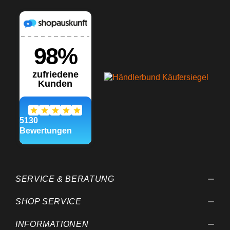
selbstklebender Filzkante,
erspart das Umwickeln mit
einem Tuch beim Rakeln
Schnelle Befestigung der
Filzkante auf dem Rakel
durch selbstklebende
Eigenschaft Maße: 72mm x
100mm Nicht nur
Lackschutzfolien, auch
andere Aufkleber,
Werbefolien und
Fensterfolien lassen sich
damit verarbeiten.
Entstehende Luftblasen
lassen sich somit leicht
herausdrücken. Wir
empfehlen dennoch, um ein
Verkratzen der Folie zu
vermeiden, die Folie mit
Wasser zu besprühen - so
SERVICE & BERATUNG
entstehen garantiert keine
Kratzer in der Folie. Die
Verarbeitungsangaben sind
SHOP SERVICE
Empfehlungen, die auf
unseren Versuchen und
INFORMATIONEN
Erfahrungen beruhen; vor