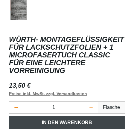
WÜRTH- MONTAGEFLÜSSIGKEIT
FÜR LACKSCHUTZFOLIEN + 1
MICROFASERTUCH CLASSIC
FÜR EINE LEICHTERE
VORREINIGUNG
Regulärer Preis:
13,50 €
Preise inkl. MwSt. zzgl. Versandkosten
Produkt Anzahl: Gib den gewünschten Wert 
Flasche
IN DEN WARENKORB