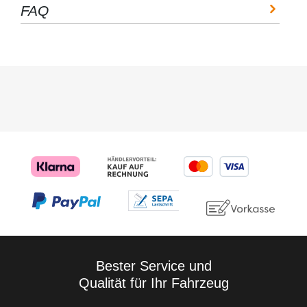
Sie unter der
FAQ
Fensterfolien lassen
Rubrik: Montage
sich damit
Teschniche Daten:
verarbeiten.
Chemische Basis Wasser
Entstehende
und Alkohol Dichte 1 g/cm³
Luftblasen lassen
Lagerfähigkeit ab
sich somit leicht
Herstellung 24 Monate
herausdrücken. Wir
Gebinde Sprühflasche Inhalt
empfehlen
500 ml Mögliche
dennoch, um ein
Gefahren: Einstufung des
Verkratzen der Folie
Stoffs oder Gemischs
zu vermeiden, die
Einstufung (VERORDNUNG
Folie mit Wasser zu
(EG) Nr. 1272/2008) Keine
besprühen - so
gefährliche Substanz oder
entstehen garantiert
Mischung. Sonstige
keine Kratzer in der
Gefahren: Keine bekannt.
Folie.
Montagerakel mit
Filzkante - Profi Spielend
leichtest Verkleben der
Lackschutzfolien mit Hilfe
des Montagerakels +
Filzkante aus unserem
Hause-Lackschutzfolie24
Bester Service und
Die Montagerakel aus
Qualität für Ihr Fahrzeug
Plastik dient zur blasenfreien
Verklebung von Folie
jeglicher Art Mit