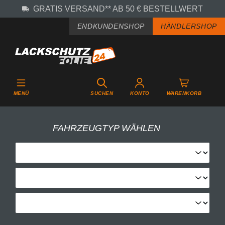
GRATIS VERSAND** AB 50 € BESTELLWERT
Zum Hauptinhalt springen
ENDKUNDENSHOP
HÄNDLERSHOP
MENÜ
SUCHEN
KONTO
WARENKORB
FAHRZEUGTYP WÄHLEN