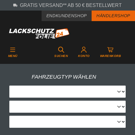
GRATIS VERSAND** AB 50 € BESTELLWERT
Zum Hauptinhalt springen
ENDKUNDENSHOP
HÄNDLERSHOP
MENÜ
SUCHEN
KONTO
WARENKORB
FAHRZEUGTYP WÄHLEN