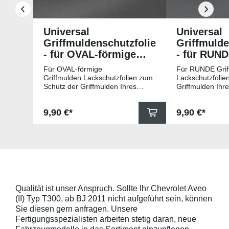
Universal
Universal
Griffmuldenschutzfolie
Griffmulde
- für OVAL-förmige
- für RUN
Griffmulden
Griffmuld
Für OVAL-förmige
Für RUNDE Grif
Griffmulden.Lackschutzfolien zum
Lackschutzfolie
Schutz der Griffmulden Ihres
Griffmulden Ihr
Fahrzeuges.Universell passende
Universell pass
Schutzfolie gegen Kratzer in den
gegen Kratzer i
Regulärer Preis:
Regulärer Pr
9,90 €*
9,90 €*
Griffmulden. Die Pads sind 78mm
Die Pads sind 
x 67mm (B x H) und für viele
für viele gängig
gängige Griffmulden, wie
beispielsweise f
beispielsweise für Modelle von
Skoda, Audi, Vo
Skoda, Audi, Volkswagen und Seat
universell pass
universell passend. Hinweis zur
geeigneten Fahr
Montage: Den Griffmuldenbereich
Griffmulde sollt
und die Folie mit
sein und minde
Montageflüssigkeit (siehe
15mm größer sei
Qualität ist unser Anspruch. Sollte Ihr Chevrolet Aveo
beigelegter Anleitung) benetzen,
Schutzpads (85
(II) Typ T300, ab BJ 2011 nicht aufgeführt sein, können
diese danach auflegen und mittig
sollten die Abm
anstreichen - anschließend die
Griffmulden von
Sie diesen gern anfragen. Unsere
Lackschutzfolie mittels Fön
Aussenrändern
Fertigungsspezialisten arbeiten stetig daran, neue
erwärmen und von der Mitte
mindestens 10,