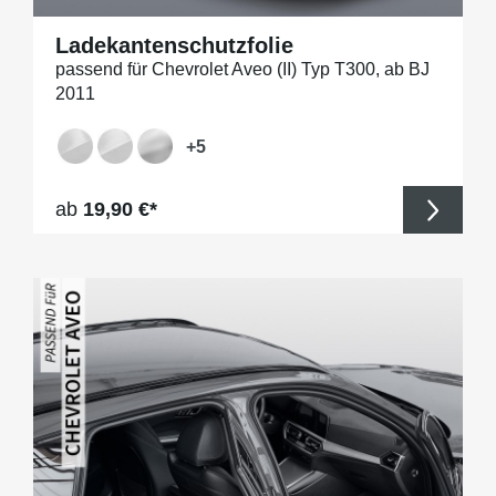
Ladekantenschutzfolie
passend für Chevrolet Aveo (II) Typ T300, ab BJ
2011
+
5
Regulärer Preis:
ab
19,90 €*