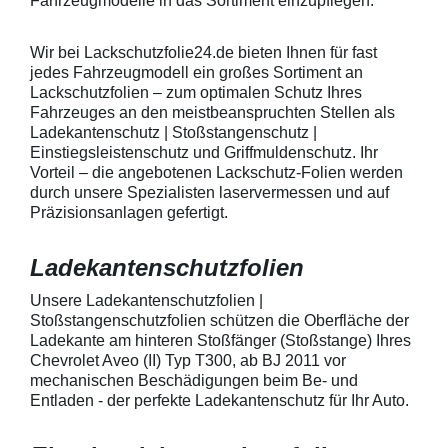
Fahrzeugmodelle in das Sortiment einzupflegen.
heraus in alle Richtungen
betragen.Hinwei
ausstreichen. Bei Fragen
Den Griffmulden
kontaktieren Sie uns bitte
Folie mit Montag
Wir bei Lackschutzfolie24.de bieten Ihnen für fast
telefonisch. Lieferumfang
beigelegter Anle
jedes Fahrzeugmodell ein großes Sortiment an
transparente Lackschutzfolie 5
diese danach au
Lackschutzfolien – zum optimalen Schutz Ihres
Stück Lackschutzpads für 5
anstreichen - a
Fahrzeuges an den meistbeanspruchten Stellen als
Griffmulden / Griffschalen
Lackschutzfolie 
Merkmale Spezielle Vinylfolie mit
erwärmen und v
Ladekantenschutz | Stoßstangenschutz |
bestmöglichem Schutz gegen
heraus in alle 
Einstiegsleistenschutz und Griffmuldenschutz. Ihr
Kratzer und Abrieb Bestens
ausstreichen. B
Vorteil – die angebotenen Lackschutz-Folien werden
geeignet zum Schutz von
kontaktieren Sie
durch unsere Spezialisten laservermessen und auf
Fahrzeugkarosserien gegen
telefonisch. Lie
Präzisionsanlagen gefertigt.
mechanische Einwirkung am
transparente La
AutolackSpeziell zur Verwendung
Stück Lackschut
zum Schutz von
Griffmulden / Gr
Ladekantenschutzfolien
Fahrzeugkarosserien und
Merkmale Spezielle Vinylfolie mit
mechanische Einwirkung
bestmöglichem 
entwickeltStärke der Folie beträgt
Kratzer und Abr
Unsere Ladekantenschutzfolien |
150 µmSchützt den wertvollen
geeignet zum S
Stoßstangenschutzfolien schützen die Oberfläche der
Lack in der GriffmuldenKeine
Fahrzeugkaross
Ladekante am hinteren Stoßfänger (Stoßstange) Ihres
unschönen Kratzer durch
mechanische Ei
Chevrolet Aveo (II) Typ T300, ab BJ 2011 vor
Fingenägel oder Ringe in den
AutolackSpeziel
mechanischen Beschädigungen beim Be- und
GriffmuldenSpezielle Vinylfolie mit
zum Schutz von
Entladen - der perfekte Ladekantenschutz für Ihr Auto.
bestmöglichem Schutz gegen
Fahrzeugkaross
Kratzer und Abrieb am
mechanische Ei
Fahrzeuglack
entwickeltStärke