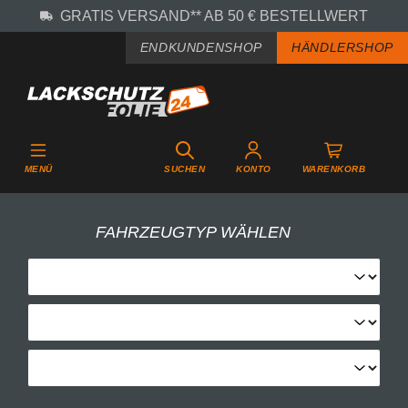
GRATIS VERSAND** AB 50 € BESTELLWERT
Zum Hauptinhalt springen
ENDKUNDENSHOP
HÄNDLERSHOP
MENÜ
SUCHEN
KONTO
WARENKORB
FAHRZEUGTYP WÄHLEN