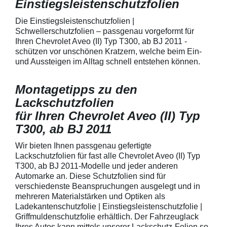
Einstiegsleistenschutzfolien
150 µmSchützt d
Lack in der Gri
unschönen Krat
Die Einstiegsleistenschutzfolien |
Fingenägel oder
Schwellerschutzfolien – passgenau vorgeformt für
GriffmuldenSpezi
Ihren Chevrolet Aveo (II) Typ T300, ab BJ 2011 -
bestmöglichem 
schützen vor unschönen Kratzern, welche beim Ein-
Kratzer und Abr
und Aussteigen im Alltag schnell entstehen können.
Fahrzeuglack
Montagetipps zu den
Lackschutzfolien
für Ihren Chevrolet Aveo (II) Typ
T300, ab BJ 2011
Wir bieten Ihnen passgenau gefertigte
Lackschutzfolien für fast alle Chevrolet Aveo (II) Typ
T300, ab BJ 2011-Modelle und jeder anderen
Automarke an. Diese Schutzfolien sind für
verschiedenste Beanspruchungen ausgelegt und in
mehreren Materialstärken und Optiken als
Ladekantenschutzfolie | Einstiegsleistenschutzfolie |
Griffmuldenschutzfolie erhältlich. Der Fahrzeuglack
Ihres Autos kann mittels unserer Lackschutz-Folien so