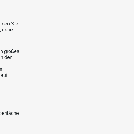
önnen Sie
, neue
in großes
an den
en
 auf
berfläche