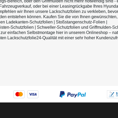
egs-Bereich, oder den Griffmulden nicht mehr notwendig sind - 
i Fahrzeugverkauf, oder bei einer Leasingrückgabe Ihres Hyundai
pfehlen wir Ihnen unsere Lackschutzfolien zu verkleben, bevor
en entstehen können. Kaufen Sie die von Ihnen gewünschten,
n Ladekanten-Schutzfolien | Stoßstangenschutz-Folien |
isten-Schutzfolien | Schweller-Schutzfolien und Griffmulden-Sc
o zur einfachen Selbstmontage hier in unserem Onlineshop – natü
ten Lackschutzfolie24-Qualität mit einer sehr hoher Kundenzufr