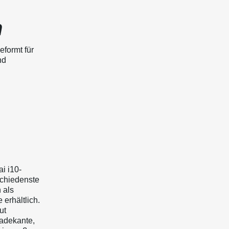
n
eformt für
nd
i i10-
schiedenste
 als
 erhältlich.
ut
adekante,