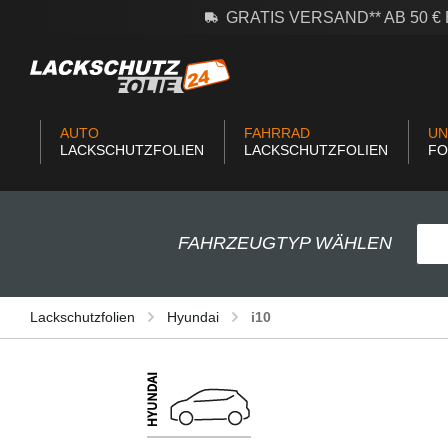
GRATIS VERSAND** AB 50 
m Hauptinhalt springen
Zur Suche springen
Zur Hauptnavigation springen
AUTO
FAHRRAD
UN
LACKSCHUTZFOLIEN
LACKSCHUTZFOLIEN
FO
FAHRZEUGTYP WÄHLEN
Lackschutzfolien
Hyundai
i10