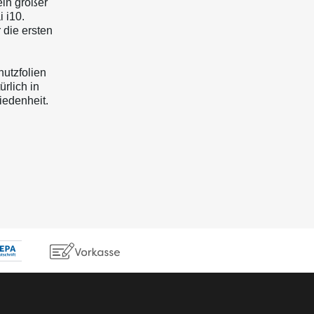
ein großer
 i10.
 die ersten
hutzfolien
rlich in
iedenheit.