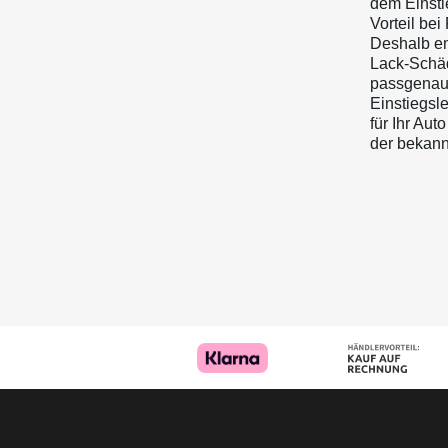
dem Einsti
Vorteil be
Deshalb em
Lack-Schäd
passgenaue
Einstiegsle
für Ihr Aut
der bekann