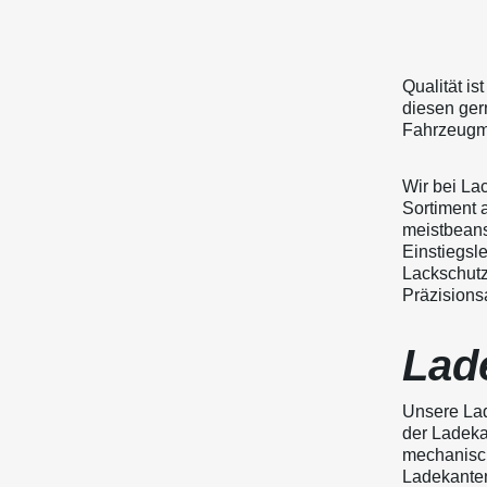
Qualität is
diesen ger
Fahrzeugmo
Wir bei La
Sortiment 
meistbeans
Einstiegsle
Lackschutz
Präzisionsa
Lad
Unsere Lad
der Ladeka
mechanisch
Ladekantens